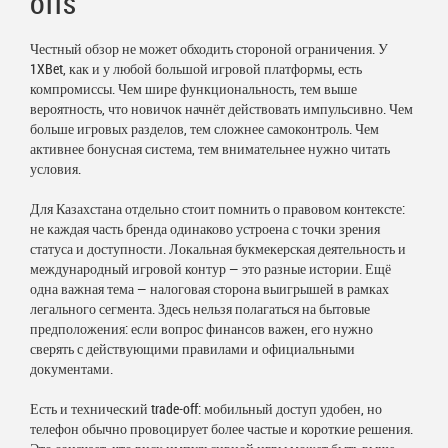
offs
Честный обзор не может обходить стороной ограничения. У
1XBet, как и у любой большой игровой платформы, есть
компромиссы. Чем шире функциональность, тем выше
вероятность, что новичок начнёт действовать импульсивно. Чем
больше игровых разделов, тем сложнее самоконтроль. Чем
активнее бонусная система, тем внимательнее нужно читать
условия.
Для Казахстана отдельно стоит помнить о правовом контексте:
не каждая часть бренда одинаково устроена с точки зрения
статуса и доступности. Локальная букмекерская деятельность и
международный игровой контур — это разные истории. Ещё
одна важная тема — налоговая сторона выигрышей в рамках
легального сегмента. Здесь нельзя полагаться на бытовые
предположения: если вопрос финансов важен, его нужно
сверять с действующими правилами и официальными
документами.
Есть и технический trade-off: мобильный доступ удобен, но
телефон обычно провоцирует более частые и короткие решения.