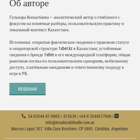
Об авторе
Гульнара Конысбаева — аналитический автор о гемблинге с
фокусом на понятные разборы, пользовательскую практику и
локальный контекст Казахстана.
Источники: открытые фактические сведения о правовом статусе
и операторской структуре 1xbet.kz в Казахстане; устойчивые
сведения о бренде 1xBet и его международной платформе; общая
рыночная логика по пользовательским сценариям, мобильному
доступу, платёжным ожиданиям и ответственному подходу к
игре в РК.
RESERVAR
54 03544 47-0905 / 472636 | +54 9 3544577606 |
info@losaltosdelvalle.com.ar
Marcos Lopez 307. Villa Cura Brochero. CP 5891. Córdoba. Argentina.