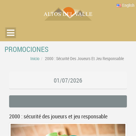
English
PROMOCIONES
Inicio
2000 : Sécurité Des Joueurs Et Jeu Responsable
01/07/2026
2000 : sécurité des joueurs et jeu responsable