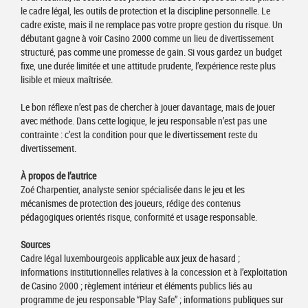
le cadre légal, les outils de protection et la discipline personnelle. Le
cadre existe, mais il ne remplace pas votre propre gestion du risque. Un
débutant gagne à voir Casino 2000 comme un lieu de divertissement
structuré, pas comme une promesse de gain. Si vous gardez un budget
fixe, une durée limitée et une attitude prudente, l’expérience reste plus
lisible et mieux maîtrisée.
Le bon réflexe n’est pas de chercher à jouer davantage, mais de jouer
avec méthode. Dans cette logique, le jeu responsable n’est pas une
contrainte : c’est la condition pour que le divertissement reste du
divertissement.
À propos de l’autrice
Zoé Charpentier, analyste senior spécialisée dans le jeu et les
mécanismes de protection des joueurs, rédige des contenus
pédagogiques orientés risque, conformité et usage responsable.
Sources
Cadre légal luxembourgeois applicable aux jeux de hasard ;
informations institutionnelles relatives à la concession et à l’exploitation
de Casino 2000 ; règlement intérieur et éléments publics liés au
programme de jeu responsable “Play Safe” ; informations publiques sur