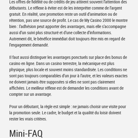
Les offres de fidélité ou de crédits de jeu attirent souvent l’attention des
débutants. Le réflexe à éviter est de les interpréter comme de l’argent
gratuit. En réalité, une promotion reste un outil d’animation ou de
rétention, pas une source de profit. Le cas de My Casino 2000 le montre
bien : l’adhésion peut apporter des avantages, mais elle s’accompagne
aussi d’un suivi plus structuré et d’une collecte d’informations.
Autrement dit, le bénéfice immédiat doit toujours être mis en regard de
l’engagement demandé.
Il faut aussi distinguer les avantages ponctuels sur place des bonus de
casino en ligne. Dans un casino terrestre, la mécanique est plus
physique, plus locale et souvent moins standardisée. Les conditions ne
sont pas toujours comparables d’un jour à l’autre, et les valeurs exactes
ne doivent jamais être supposées si elles ne sont pas clairement
affichées. Le meilleur réflexe est de demander les conditions avant de
compter sur un avantage.
Pour un débutant, la règle est simple : ne jamais choisir une visite pour
la promotion seule. Le cadre, le budget et la qualité du loisir doivent
rester les vrais critères.
Mini-FAQ