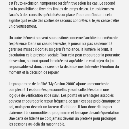
est l’auto-exclusion, temporaire ou définitive selon les cas. Le second
est la possibilité de fixer des limites de temps de jeu. Le troisième est
l’accès à des conseils spécialisés sur place. Pour un débutant, cela
signifie qu’il existe des sorties de secours concrètes si le jeu cesse d’être
un divertissement.
Un autre élément souvent sous-estimé concerne l’architecture même de
l’expérience. Dans un casino terrestre, le joueur n’a pas seulement à
gérer ses mises ; il doit aussi gérer l’ambiance, la lumière, le bruit, la
circulation et la pression sociale. Tout cela peut encourager la poursuite
de session, surtout quand la soirée est agréable. Le vrai enjeu du jeu
responsable est donc de créer de la distance mentale entre l’émotion du
moment et la décision de rejouer.
Le programme de fidélité “My Casino 2000” ajoute une couche de
complexité. Les données personnelles y sont collectées dans une
logique de vérification et de suivi. Les points ou avantages associés
peuvent encourager le retour fréquent, ce qui n’est pas problématique en
soi, mais peut devenir un facteur d’habitude. Il faut donc distinguer
clairement la commodité du programme et le risque de surfréquentation.
Une carte de fidélité ne doit jamais devenir un prétexte pour prolonger
les sessions au-delà du raisonnable.