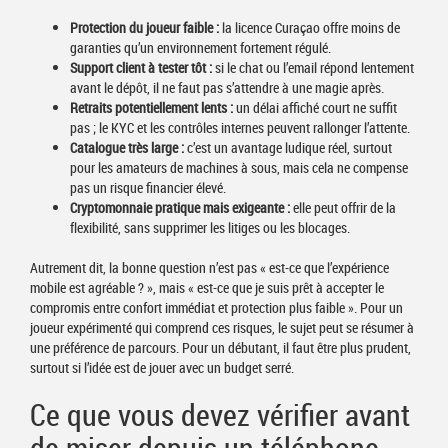
Protection du joueur faible :
la licence Curaçao offre moins de
garanties qu’un environnement fortement régulé.
Support client à tester tôt :
si le chat ou l’email répond lentement
avant le dépôt, il ne faut pas s’attendre à une magie après.
Retraits potentiellement lents :
un délai affiché court ne suffit
pas ; le KYC et les contrôles internes peuvent rallonger l’attente.
Catalogue très large :
c’est un avantage ludique réel, surtout
pour les amateurs de machines à sous, mais cela ne compense
pas un risque financier élevé.
Cryptomonnaie pratique mais exigeante :
elle peut offrir de la
flexibilité, sans supprimer les litiges ou les blocages.
Autrement dit, la bonne question n’est pas « est-ce que l’expérience
mobile est agréable ? », mais « est-ce que je suis prêt à accepter le
compromis entre confort immédiat et protection plus faible ». Pour un
joueur expérimenté qui comprend ces risques, le sujet peut se résumer à
une préférence de parcours. Pour un débutant, il faut être plus prudent,
surtout si l’idée est de jouer avec un budget serré.
Ce que vous devez vérifier avant
de miser depuis un téléphone