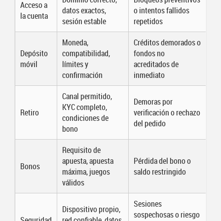
Acceso a
datos exactos,
o intentos fallidos
la cuenta
sesión estable
repetidos
Moneda,
Créditos demorados o
Depósito
compatibilidad,
fondos no
móvil
límites y
acreditados de
confirmación
inmediato
Canal permitido,
Demoras por
KYC completo,
Retiro
verificación o rechazo
condiciones de
del pedido
bono
Requisito de
apuesta, apuesta
Pérdida del bono o
Bonos
máxima, juegos
saldo restringido
válidos
Sesiones
Dispositivo propio,
sospechosas o riesgo
Seguridad
red confiable, datos