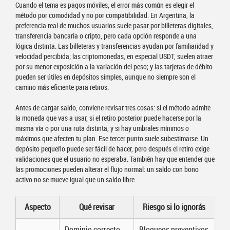
Cuando el tema es pagos móviles, el error más común es elegir el
método por comodidad y no por compatibilidad. En Argentina, la
preferencia real de muchos usuarios suele pasar por billeteras digitales,
transferencia bancaria o cripto, pero cada opción responde a una
lógica distinta. Las billeteras y transferencias ayudan por familiaridad y
velocidad percibida; las criptomonedas, en especial USDT, suelen atraer
por su menor exposición a la variación del peso; y las tarjetas de débito
pueden ser útiles en depósitos simples, aunque no siempre son el
camino más eficiente para retiros.
Antes de cargar saldo, conviene revisar tres cosas: si el método admite
la moneda que vas a usar, si el retiro posterior puede hacerse por la
misma vía o por una ruta distinta, y si hay umbrales mínimos o
máximos que afecten tu plan. Ese tercer punto suele subestimarse. Un
depósito pequeño puede ser fácil de hacer, pero después el retiro exige
validaciones que el usuario no esperaba. También hay que entender que
las promociones pueden alterar el flujo normal: un saldo con bono
activo no se mueve igual que un saldo libre.
Aspecto
Qué revisar
Riesgo si lo ignorás
Dominio correcto,
Bloqueos preventivos