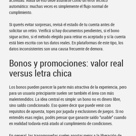
actividad. Nada de eso debe asumirse como un error técnico
automático: muchas veces es simplemente el flujo normal de
cumplimiento.
Si querés evitar sorpresas, revisá el estado de tu cuenta antes de
solicitar un retiro. Verificá si hay documentos pendientes, si el bono
sigue activo, si el método elegido para retirar es aceptado y si la cuenta
está bien escrita con tus datos reales. En plataformas de este tipo, los
datos inconsistentes son una causa frecuente de demora.
Bonos y promociones: valor real
versus letra chica
Los bonos pueden parecer la parte más atractiva de la experiencia, pero
para un usuario principiante suelen ser también el área con más
malentendidos. La idea central es simple: un bono no es dinero libre,
sino saldo condicionado. Eso quiere decir que puede venir con
requisitos de apuesta, topes por jugada y exclusiones de juegos. Si no
entendés esas reglas, podés pensar que ganaste saldo “usable” cuando
en realidad todavía está atado al cumplimiento de condiciones.
En general, las tragamonedas suelen aportar mejor a la liberación de