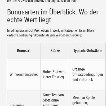
die Grenze zwischen attraktiv und unpraktisch oft dünn.
Bonusarten im Überblick: Wo der
echte Wert liegt
Im Alltag lassen sich Promotions in wenigen Kategorien lesen. Diese
einfache Sortierung hilft mehr als jede Werbebeschreibung:
Bonusart
Stärke
Typische Schwäche
Oft enge
Hoher Erstwert,
Willkommenspaket
Umsatzbedingungen
klarer Einstieg
und Zeitdruck
Guter Test von
Meist an Spiele
Slots ohne
gebunden,
Freispiele
sofort viel