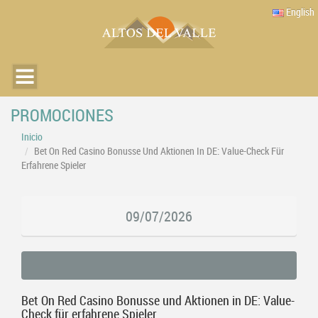
English
PROMOCIONES
Inicio
Bet On Red Casino Bonusse Und Aktionen In DE: Value-Check Für
Erfahrene Spieler
09/07/2026
Bet On Red Casino Bonusse und Aktionen in DE: Value-
Check für erfahrene Spieler