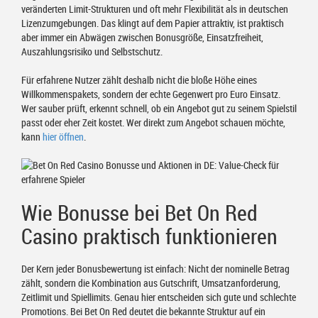
veränderten Limit-Strukturen und oft mehr Flexibilität als in deutschen
Lizenzumgebungen. Das klingt auf dem Papier attraktiv, ist praktisch
aber immer ein Abwägen zwischen Bonusgröße, Einsatzfreiheit,
Auszahlungsrisiko und Selbstschutz.
Für erfahrene Nutzer zählt deshalb nicht die bloße Höhe eines
Willkommenspakets, sondern der echte Gegenwert pro Euro Einsatz.
Wer sauber prüft, erkennt schnell, ob ein Angebot gut zu seinem Spielstil
passt oder eher Zeit kostet. Wer direkt zum Angebot schauen möchte,
kann
hier öffnen
.
Wie Bonusse bei Bet On Red
Casino praktisch funktionieren
Der Kern jeder Bonusbewertung ist einfach: Nicht der nominelle Betrag
zählt, sondern die Kombination aus Gutschrift, Umsatzanforderung,
Zeitlimit und Spiellimits. Genau hier entscheiden sich gute und schlechte
Promotions. Bei Bet On Red deutet die bekannte Struktur auf ein