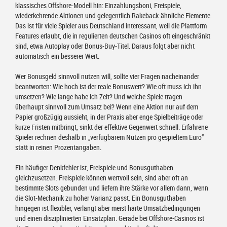
klassisches Offshore-Modell hin: Einzahlungsboni, Freispiele,
wiederkehrende Aktionen und gelegentlich Rakeback-ähnliche Elemente.
Das ist für viele Spieler aus Deutschland interessant, weil die Plattform
Features erlaubt, die in regulierten deutschen Casinos oft eingeschränkt
sind, etwa Autoplay oder Bonus-Buy-Titel. Daraus folgt aber nicht
automatisch ein besserer Wert.
Wer Bonusgeld sinnvoll nutzen will, sollte vier Fragen nacheinander
beantworten: Wie hoch ist der reale Bonuswert? Wie oft muss ich ihn
umsetzen? Wie lange habe ich Zeit? Und welche Spiele tragen
überhaupt sinnvoll zum Umsatz bei? Wenn eine Aktion nur auf dem
Papier großzügig aussieht, in der Praxis aber enge Spielbeiträge oder
kurze Fristen mitbringt, sinkt der effektive Gegenwert schnell. Erfahrene
Spieler rechnen deshalb in „verfügbarem Nutzen pro gespieltem Euro“
statt in reinen Prozentangaben.
Ein häufiger Denkfehler ist, Freispiele und Bonusguthaben
gleichzusetzen. Freispiele können wertvoll sein, sind aber oft an
bestimmte Slots gebunden und liefern ihre Stärke vor allem dann, wenn
die Slot-Mechanik zu hoher Varianz passt. Ein Bonusguthaben
hingegen ist flexibler, verlangt aber meist harte Umsatzbedingungen
und einen disziplinierten Einsatzplan. Gerade bei Offshore-Casinos ist