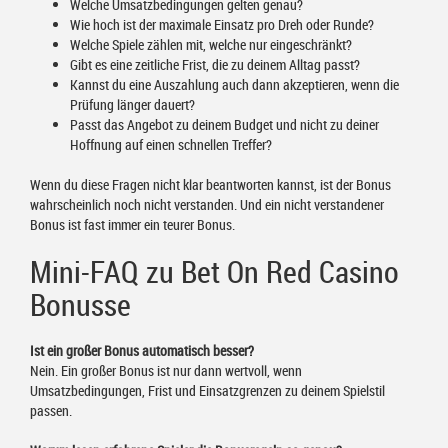
Welche Umsatzbedingungen gelten genau?
Wie hoch ist der maximale Einsatz pro Dreh oder Runde?
Welche Spiele zählen mit, welche nur eingeschränkt?
Gibt es eine zeitliche Frist, die zu deinem Alltag passt?
Kannst du eine Auszahlung auch dann akzeptieren, wenn die
Prüfung länger dauert?
Passt das Angebot zu deinem Budget und nicht zu deiner
Hoffnung auf einen schnellen Treffer?
Wenn du diese Fragen nicht klar beantworten kannst, ist der Bonus
wahrscheinlich noch nicht verstanden. Und ein nicht verstandener
Bonus ist fast immer ein teurer Bonus.
Mini-FAQ zu Bet On Red Casino
Bonusse
Ist ein großer Bonus automatisch besser?
Nein. Ein großer Bonus ist nur dann wertvoll, wenn
Umsatzbedingungen, Frist und Einsatzgrenzen zu deinem Spielstil
passen.