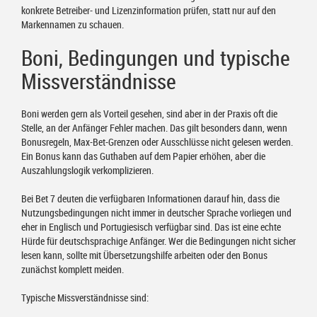
konkrete Betreiber- und Lizenzinformation prüfen, statt nur auf den
Markennamen zu schauen.
Boni, Bedingungen und typische
Missverständnisse
Boni werden gern als Vorteil gesehen, sind aber in der Praxis oft die
Stelle, an der Anfänger Fehler machen. Das gilt besonders dann, wenn
Bonusregeln, Max-Bet-Grenzen oder Ausschlüsse nicht gelesen werden.
Ein Bonus kann das Guthaben auf dem Papier erhöhen, aber die
Auszahlungslogik verkomplizieren.
Bei Bet 7 deuten die verfügbaren Informationen darauf hin, dass die
Nutzungsbedingungen nicht immer in deutscher Sprache vorliegen und
eher in Englisch und Portugiesisch verfügbar sind. Das ist eine echte
Hürde für deutschsprachige Anfänger. Wer die Bedingungen nicht sicher
lesen kann, sollte mit Übersetzungshilfe arbeiten oder den Bonus
zunächst komplett meiden.
Typische Missverständnisse sind: