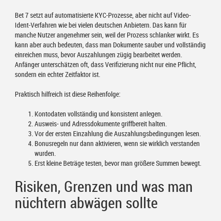
Bet 7 setzt auf automatisierte KYC-Prozesse, aber nicht auf Video-
Ident-Verfahren wie bei vielen deutschen Anbietern. Das kann für
manche Nutzer angenehmer sein, weil der Prozess schlanker wirkt. Es
kann aber auch bedeuten, dass man Dokumente sauber und vollständig
einreichen muss, bevor Auszahlungen zügig bearbeitet werden.
Anfänger unterschätzen oft, dass Verifizierung nicht nur eine Pflicht,
sondern ein echter Zeitfaktor ist.
Praktisch hilfreich ist diese Reihenfolge:
Kontodaten vollständig und konsistent anlegen.
Ausweis- und Adressdokumente griffbereit halten.
Vor der ersten Einzahlung die Auszahlungsbedingungen lesen.
Bonusregeln nur dann aktivieren, wenn sie wirklich verstanden
wurden.
Erst kleine Beträge testen, bevor man größere Summen bewegt.
Risiken, Grenzen und was man
nüchtern abwägen sollte