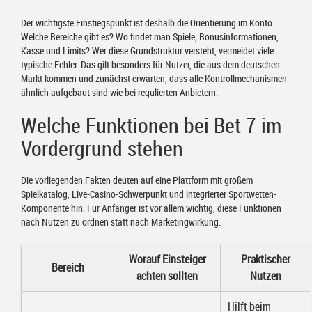
Der wichtigste Einstiegspunkt ist deshalb die Orientierung im Konto.
Welche Bereiche gibt es? Wo findet man Spiele, Bonusinformationen,
Kasse und Limits? Wer diese Grundstruktur versteht, vermeidet viele
typische Fehler. Das gilt besonders für Nutzer, die aus dem deutschen
Markt kommen und zunächst erwarten, dass alle Kontrollmechanismen
ähnlich aufgebaut sind wie bei regulierten Anbietern.
Welche Funktionen bei Bet 7 im
Vordergrund stehen
Die vorliegenden Fakten deuten auf eine Plattform mit großem
Spielkatalog, Live-Casino-Schwerpunkt und integrierter Sportwetten-
Komponente hin. Für Anfänger ist vor allem wichtig, diese Funktionen
nach Nutzen zu ordnen statt nach Marketingwirkung.
Worauf Einsteiger
Praktischer
Bereich
achten sollten
Nutzen
Hilft beim