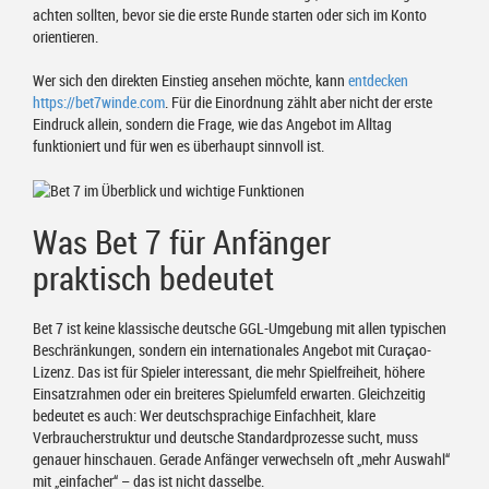
achten sollten, bevor sie die erste Runde starten oder sich im Konto
orientieren.
Wer sich den direkten Einstieg ansehen möchte, kann
entdecken
https://bet7winde.com
. Für die Einordnung zählt aber nicht der erste
Eindruck allein, sondern die Frage, wie das Angebot im Alltag
funktioniert und für wen es überhaupt sinnvoll ist.
Was Bet 7 für Anfänger
praktisch bedeutet
Bet 7 ist keine klassische deutsche GGL-Umgebung mit allen typischen
Beschränkungen, sondern ein internationales Angebot mit Curaçao-
Lizenz. Das ist für Spieler interessant, die mehr Spielfreiheit, höhere
Einsatzrahmen oder ein breiteres Spielumfeld erwarten. Gleichzeitig
bedeutet es auch: Wer deutschsprachige Einfachheit, klare
Verbraucherstruktur und deutsche Standardprozesse sucht, muss
genauer hinschauen. Gerade Anfänger verwechseln oft „mehr Auswahl“
mit „einfacher“ – das ist nicht dasselbe.