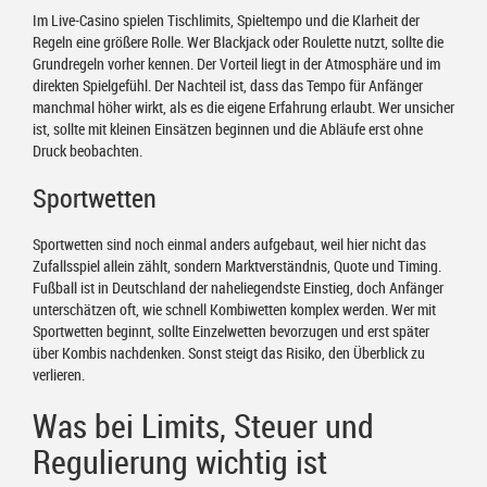
Im Live-Casino spielen Tischlimits, Spieltempo und die Klarheit der
Regeln eine größere Rolle. Wer Blackjack oder Roulette nutzt, sollte die
Grundregeln vorher kennen. Der Vorteil liegt in der Atmosphäre und im
direkten Spielgefühl. Der Nachteil ist, dass das Tempo für Anfänger
manchmal höher wirkt, als es die eigene Erfahrung erlaubt. Wer unsicher
ist, sollte mit kleinen Einsätzen beginnen und die Abläufe erst ohne
Druck beobachten.
Sportwetten
Sportwetten sind noch einmal anders aufgebaut, weil hier nicht das
Zufallsspiel allein zählt, sondern Marktverständnis, Quote und Timing.
Fußball ist in Deutschland der naheliegendste Einstieg, doch Anfänger
unterschätzen oft, wie schnell Kombiwetten komplex werden. Wer mit
Sportwetten beginnt, sollte Einzelwetten bevorzugen und erst später
über Kombis nachdenken. Sonst steigt das Risiko, den Überblick zu
verlieren.
Was bei Limits, Steuer und
Regulierung wichtig ist