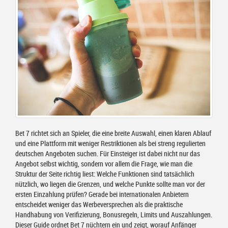
Bet 7 richtet sich an Spieler, die eine breite Auswahl, einen klaren Ablauf
und eine Plattform mit weniger Restriktionen als bei streng regulierten
deutschen Angeboten suchen. Für Einsteiger ist dabei nicht nur das
Angebot selbst wichtig, sondern vor allem die Frage, wie man die
Struktur der Seite richtig liest: Welche Funktionen sind tatsächlich
nützlich, wo liegen die Grenzen, und welche Punkte sollte man vor der
ersten Einzahlung prüfen? Gerade bei internationalen Anbietern
entscheidet weniger das Werbeversprechen als die praktische
Handhabung von Verifizierung, Bonusregeln, Limits und Auszahlungen.
Dieser Guide ordnet Bet 7 nüchtern ein und zeigt, worauf Anfänger