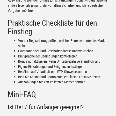
Auswahl und weniger formale Einschränkungen sucht, wird die Struktur
anders lesen als jemand, der vor allem Sicherheit und klare deutsche
Vorgaben möchte.
Praktische Checkliste für den
Einstieg
Vor der Registrierung prüfen, welcher Betreiber hinter der Marke
steht.
Lizenzangaben und Geschäftsadresse nachvollziehen.
Die Sprache der Bedingungen kontrollieren.
Bonus nur aktivieren, wenn Umsatzregeln verständlich sind.
Eigene Einzahlungs- und Zeitgrenzen festlegen.
Bei Slots auf Volatilität und RTP-Hinweise achten.
Bei Live-Casino und Sportwetten erst kleine Einsätze testen.
Auszahlungen nie erst im letzten Moment prüfen.
Mini-FAQ
Ist Bet 7 für Anfänger geeignet?