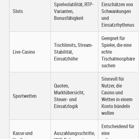
Spielvolatilität, RTP-
Einschätzen von
Slots
Varianten,
Schwankungen
Bonusfähigkeit
und
Einsatzrhythmus
Geeignet für
Tischlimits, Stream-
Spieler, die eine
Live-Casino
Stabilität,
echte
Einsatzhöhe
Tischatmosphäre
suchen
Sinnvoll für
Quoten,
Nutzer, die
Marktübersicht,
Casino und
Sportwetten
Steuer- und
Wetten in einem
Einsatzlogik
Konto bündeln
wollen
Entscheidend für
Kasse und
Auszahlungsschritte,
eine