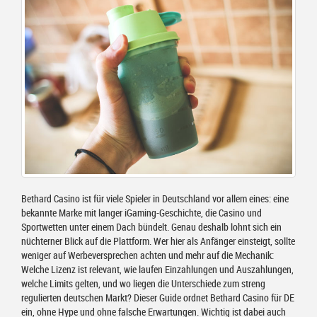
Bethard Casino ist für viele Spieler in Deutschland vor allem eines: eine
bekannte Marke mit langer iGaming-Geschichte, die Casino und
Sportwetten unter einem Dach bündelt. Genau deshalb lohnt sich ein
nüchterner Blick auf die Plattform. Wer hier als Anfänger einsteigt, sollte
weniger auf Werbeversprechen achten und mehr auf die Mechanik:
Welche Lizenz ist relevant, wie laufen Einzahlungen und Auszahlungen,
welche Limits gelten, und wo liegen die Unterschiede zum streng
regulierten deutschen Markt? Dieser Guide ordnet Bethard Casino für DE
ein, ohne Hype und ohne falsche Erwartungen. Wichtig ist dabei auch