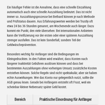
Ein häufiger Fehler ist die Annahme, dass eine schnelle Einzahlung
automatisch auch eine schnelle Auszahlung bedeutet. Das ist nicht
immer so. Auszahlungsprozesse bei Bethard können je nach Methode
und Prüfstatus dauern. Aus Erfahrungswerten werden bei Trustly oft
etwa 24 bis 36 Stunden genannt, am Wochenende auch länger. Dazu
kommt ein Punkt, den viele übersehen: Bei internationalen Anbietern
kann die Verifizierung vor der ersten oder einer späteren Auszahlung
strenger ausfallen. Das ist kein Sonderfall, sondern Teil der
Geldwäscheprävention.
Besonders wichtig für Anfänger sind die Bedingungen im
Kleingedruckten. In den Fakten wird erwähnt, dass Konten nach
längerer Inaktivität Gebühren auslösen können und dass bei
bestimmten Auszahlungen ohne vorherigen Umsatz zusätzliche Kosten
entstehen können. Solche Regeln sind nicht spektakulär, aber sie haben
echte Auswirkungen. Wer das Konto nur gelegentlich nutzt, sollte die
AGB genau lesen. Gerade bei Anfängern entsteht oft Frust, weil ein
scheinbar kleiner Nebensatz später Geld kostet.
Bereich
Praktische Einordnung für Anfänger