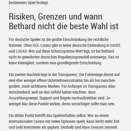
bestimmtes Spiel festlegt.
Risiken, Grenzen und wann
Bethard nicht die beste Wahl ist
Für deutsche Spieler ist die größte Einschränkung der rechtliche
Rahmen. Ohne GGL-Lizenz gibt es keine deutsche Einbindung in OASIS
und LUGAS. Wer auf diese Schutzsysteme Wert legt, ist bei Bethard
nicht im gewohnten deutschen Regulierungsmodell unterwegs. Das ist
keine Kleinigkeit, sondern eine grundlegende Entscheidung.
Ein zweiter Nachteil liegt in der Transparenz. Die Faktenlage deutet auf
eine eher weniger offene Unternehmensstruktur hin als bei manchen
großen, stark sichtbaren Marken. Für Anfänger ist Transparenz aber
entscheidend, weil sie das Gefühl haben möchten, dass
Auszahlungswege, Support und Regeln nachvollziehbar sind. Je
weniger klar diese Punkte wirken, desto vorsichtiger sollte man sein.
Ein dritter Punkt betrifft das Spielverhalten selbst. Wer an einem
internationalen Casino mit vielen Optionen spielt, kann leicht mehr Zeit
und Geld investieren als geplant. Deshalb sind klare Grenzen sinnvoll: