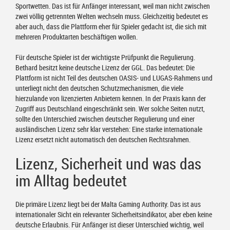
Sportwetten. Das ist für Anfänger interessant, weil man nicht zwischen
zwei völlig getrennten Welten wechseln muss. Gleichzeitig bedeutet es
aber auch, dass die Plattform eher für Spieler gedacht ist, die sich mit
mehreren Produktarten beschäftigen wollen.
Für deutsche Spieler ist der wichtigste Prüfpunkt die Regulierung.
Bethard besitzt keine deutsche Lizenz der GGL. Das bedeutet: Die
Plattform ist nicht Teil des deutschen OASIS- und LUGAS-Rahmens und
unterliegt nicht den deutschen Schutzmechanismen, die viele
hierzulande von lizenzierten Anbietern kennen. In der Praxis kann der
Zugriff aus Deutschland eingeschränkt sein. Wer solche Seiten nutzt,
sollte den Unterschied zwischen deutscher Regulierung und einer
ausländischen Lizenz sehr klar verstehen: Eine starke internationale
Lizenz ersetzt nicht automatisch den deutschen Rechtsrahmen.
Lizenz, Sicherheit und was das
im Alltag bedeutet
Die primäre Lizenz liegt bei der Malta Gaming Authority. Das ist aus
internationaler Sicht ein relevanter Sicherheitsindikator, aber eben keine
deutsche Erlaubnis. Für Anfänger ist dieser Unterschied wichtig, weil