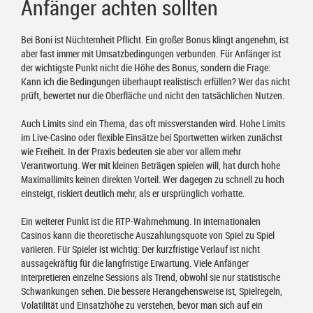
Anfänger achten sollten
Bei Boni ist Nüchternheit Pflicht. Ein großer Bonus klingt angenehm, ist
aber fast immer mit Umsatzbedingungen verbunden. Für Anfänger ist
der wichtigste Punkt nicht die Höhe des Bonus, sondern die Frage:
Kann ich die Bedingungen überhaupt realistisch erfüllen? Wer das nicht
prüft, bewertet nur die Oberfläche und nicht den tatsächlichen Nutzen.
Auch Limits sind ein Thema, das oft missverstanden wird. Hohe Limits
im Live-Casino oder flexible Einsätze bei Sportwetten wirken zunächst
wie Freiheit. In der Praxis bedeuten sie aber vor allem mehr
Verantwortung. Wer mit kleinen Beträgen spielen will, hat durch hohe
Maximallimits keinen direkten Vorteil. Wer dagegen zu schnell zu hoch
einsteigt, riskiert deutlich mehr, als er ursprünglich vorhatte.
Ein weiterer Punkt ist die RTP-Wahrnehmung. In internationalen
Casinos kann die theoretische Auszahlungsquote von Spiel zu Spiel
variieren. Für Spieler ist wichtig: Der kurzfristige Verlauf ist nicht
aussagekräftig für die langfristige Erwartung. Viele Anfänger
interpretieren einzelne Sessions als Trend, obwohl sie nur statistische
Schwankungen sehen. Die bessere Herangehensweise ist, Spielregeln,
Volatilität und Einsatzhöhe zu verstehen, bevor man sich auf ein