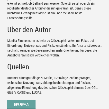
erkennt schnell, ob Bethard zum eigenen Spielstil passt oder ob ein
regulierter deutscher Anbieter die ruhigere Wahl ist. Genau diese
nüchterne Herangehensweise ist am Ende meist die beste
Entscheidungshilfe.
Über den Autor
Monika Zimmermann schreibt zu Glücksspielmarken mit Fokus auf
Einordnung, Nutzerpraxis und Risikoverständnis. Ihr Ansatz ist bewusst
sachlich: weniger Werbeversprechen, mehr Orientierung für Leser, die
Angebote realistisch vergleichen wollen.
Quellen
Interne Faktengrundlage zu Marke, Lizenzlage, Zahlungswegen,
technischer Nutzung, Auszahlungsbeobachtungen und Risiken;
allgemeine Einordnung des deutschen Glücksspielrahmens über GGL,
GlüStV, OASIS und LUGAS.
RESERVAR