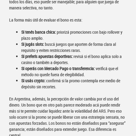
todos los días, eso puede ser manejable; para alguien que juega de
manera selectiva, no tanto.
La forma más útil de evaluar el bono es esta:
Si tenés banca chica:
priorizá promociones con bajo rollover y
plazo amplio.
Si jugás slots:
buscá juegos que aporten de forma clara al
requisito y eviten restricciones raras.
Si preferís apuestas deportivas:
revisá si el bono aplica solo a
casino o también a deportes.
Si operás con Mercado Pago o transferencia:
verificá que el
método no quede fuera de elegibilidad.
Si usás crypto:
confirmá si la promo contempla ese medio de
depósito sin recortes.
En Argentina, además, la percepción de valor cambia por el uso del
dinero. Un bono que en otro país parece moderado acá puede rendir
más si te permite cuidar liquidez ante la volatilidad del ARS. Pero eso
solo ocurre si la promo se puede liberar con una estrategia sensata, no
con apuestas forzadas. Los bonos no están diseñados para “asegurar”
ganancia; están diseñados para extender juego. Esa diferencia es
central.