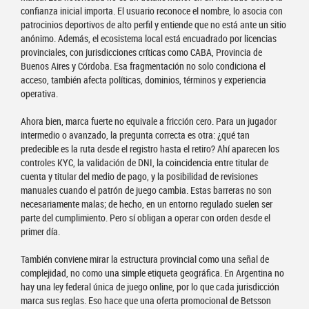
confianza inicial importa. El usuario reconoce el nombre, lo asocia con
patrocinios deportivos de alto perfil y entiende que no está ante un sitio
anónimo. Además, el ecosistema local está encuadrado por licencias
provinciales, con jurisdicciones críticas como CABA, Provincia de
Buenos Aires y Córdoba. Esa fragmentación no solo condiciona el
acceso, también afecta políticas, dominios, términos y experiencia
operativa.
Ahora bien, marca fuerte no equivale a fricción cero. Para un jugador
intermedio o avanzado, la pregunta correcta es otra: ¿qué tan
predecible es la ruta desde el registro hasta el retiro? Ahí aparecen los
controles KYC, la validación de DNI, la coincidencia entre titular de
cuenta y titular del medio de pago, y la posibilidad de revisiones
manuales cuando el patrón de juego cambia. Estas barreras no son
necesariamente malas; de hecho, en un entorno regulado suelen ser
parte del cumplimiento. Pero sí obligan a operar con orden desde el
primer día.
También conviene mirar la estructura provincial como una señal de
complejidad, no como una simple etiqueta geográfica. En Argentina no
hay una ley federal única de juego online, por lo que cada jurisdicción
marca sus reglas. Eso hace que una oferta promocional de Betsson