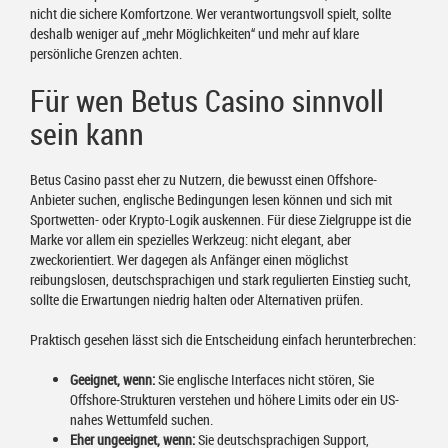
nicht die sichere Komfortzone. Wer verantwortungsvoll spielt, sollte
deshalb weniger auf „mehr Möglichkeiten“ und mehr auf klare
persönliche Grenzen achten.
Für wen Betus Casino sinnvoll
sein kann
Betus Casino passt eher zu Nutzern, die bewusst einen Offshore-
Anbieter suchen, englische Bedingungen lesen können und sich mit
Sportwetten- oder Krypto-Logik auskennen. Für diese Zielgruppe ist die
Marke vor allem ein spezielles Werkzeug: nicht elegant, aber
zweckorientiert. Wer dagegen als Anfänger einen möglichst
reibungslosen, deutschsprachigen und stark regulierten Einstieg sucht,
sollte die Erwartungen niedrig halten oder Alternativen prüfen.
Praktisch gesehen lässt sich die Entscheidung einfach herunterbrechen:
Geeignet, wenn:
Sie englische Interfaces nicht stören, Sie
Offshore-Strukturen verstehen und höhere Limits oder ein US-
nahes Wettumfeld suchen.
Eher ungeeignet, wenn:
Sie deutschsprachigen Support,