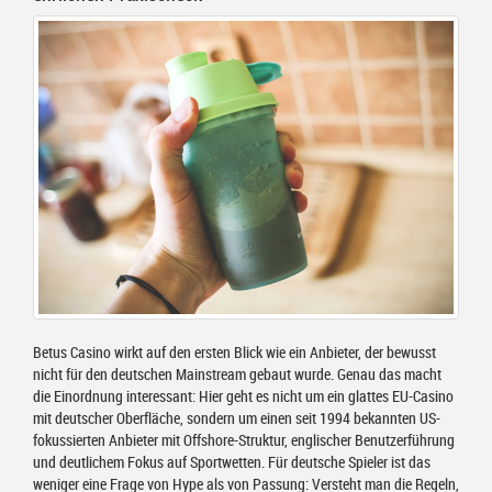
Betus Casino wirkt auf den ersten Blick wie ein Anbieter, der bewusst
nicht für den deutschen Mainstream gebaut wurde. Genau das macht
die Einordnung interessant: Hier geht es nicht um ein glattes EU-Casino
mit deutscher Oberfläche, sondern um einen seit 1994 bekannten US-
fokussierten Anbieter mit Offshore-Struktur, englischer Benutzerführung
und deutlichem Fokus auf Sportwetten. Für deutsche Spieler ist das
weniger eine Frage von Hype als von Passung: Versteht man die Regeln,