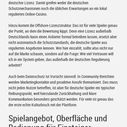
deutscher Lizenz. Damit greifen weder die deutschen
Schutzmechanismen noch die üblichen Erwartungen an ein lokal
reguliertes Online-Casino.
Hinzu kommt die Offshore-Lizenzstruktur. Das ist für viele Spieler genau
der Punkt, an dem die Bewertung kippt. Denn eine Lizenz außerhalb
Deutschlands kann einen Anbieter formal betreiben lassen, ersetzt aber
nicht automatisch die Schutzstandards, die deutsche Spieler aus
regulierten Angeboten kennen. Wer hier einzahlt, sollte also nicht nur
auf die Marke schauen, sondern auf die Frage: Wie viel Vertrauen will
ich in ein System geben, das außerhalb der deutschen Regulierung
arbeitet?
Auch beim Datenschutz ist Vorsicht sinnvoll. In Community-Berichten
werden Marketingkontakte und proaktive Anrufe thematisiert. Das muss
nicht jeden Nutzer betreffen, ist aber für deutsche Spieler ein typischer
Reibungspunkt, weil hierzulande Zurückhaltung und klare
Kommunikation besonders geschätzt werden. Für viele ist genau das
der erste echte Kulturbruch mit der Plattform.
Spielangebot, Oberfläche und