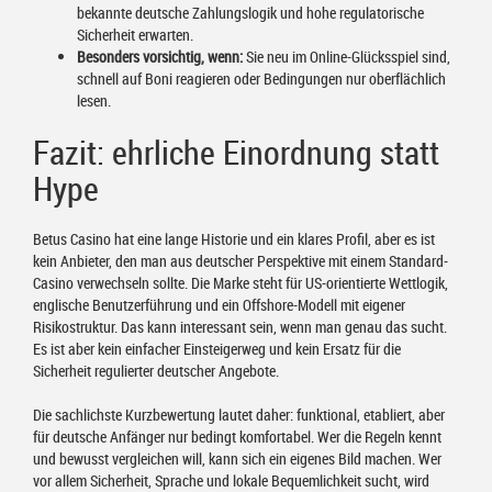
bekannte deutsche Zahlungslogik und hohe regulatorische
Sicherheit erwarten.
Besonders vorsichtig, wenn:
Sie neu im Online-Glücksspiel sind,
schnell auf Boni reagieren oder Bedingungen nur oberflächlich
lesen.
Fazit: ehrliche Einordnung statt
Hype
Betus Casino hat eine lange Historie und ein klares Profil, aber es ist
kein Anbieter, den man aus deutscher Perspektive mit einem Standard-
Casino verwechseln sollte. Die Marke steht für US-orientierte Wettlogik,
englische Benutzerführung und ein Offshore-Modell mit eigener
Risikostruktur. Das kann interessant sein, wenn man genau das sucht.
Es ist aber kein einfacher Einsteigerweg und kein Ersatz für die
Sicherheit regulierter deutscher Angebote.
Die sachlichste Kurzbewertung lautet daher: funktional, etabliert, aber
für deutsche Anfänger nur bedingt komfortabel. Wer die Regeln kennt
und bewusst vergleichen will, kann sich ein eigenes Bild machen. Wer
vor allem Sicherheit, Sprache und lokale Bequemlichkeit sucht, wird