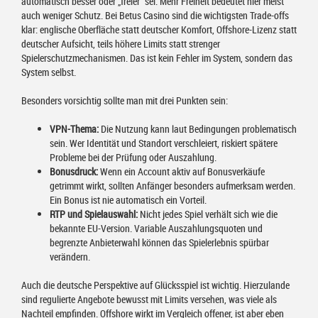
automatisch besser oder „freier“ sei. Mehr Freiheit bedeutet hier meist
auch weniger Schutz. Bei Betus Casino sind die wichtigsten Trade-offs
klar: englische Oberfläche statt deutscher Komfort, Offshore-Lizenz statt
deutscher Aufsicht, teils höhere Limits statt strenger
Spielerschutzmechanismen. Das ist kein Fehler im System, sondern das
System selbst.
Besonders vorsichtig sollte man mit drei Punkten sein:
VPN-Thema:
Die Nutzung kann laut Bedingungen problematisch
sein. Wer Identität und Standort verschleiert, riskiert spätere
Probleme bei der Prüfung oder Auszahlung.
Bonusdruck:
Wenn ein Account aktiv auf Bonusverkäufe
getrimmt wirkt, sollten Anfänger besonders aufmerksam werden.
Ein Bonus ist nie automatisch ein Vorteil.
RTP und Spielauswahl:
Nicht jedes Spiel verhält sich wie die
bekannte EU-Version. Variable Auszahlungsquoten und
begrenzte Anbieterwahl können das Spielerlebnis spürbar
verändern.
Auch die deutsche Perspektive auf Glücksspiel ist wichtig. Hierzulande
sind regulierte Angebote bewusst mit Limits versehen, was viele als
Nachteil empfinden. Offshore wirkt im Vergleich offener, ist aber eben