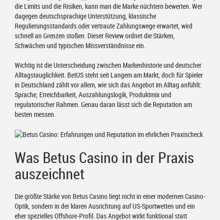
die Limits und die Risiken, kann man die Marke nüchtern bewerten. Wer
dagegen deutschsprachige Unterstützung, klassische
Regulierungsstandards oder vertraute Zahlungswege erwartet, wird
schnell an Grenzen stoßen. Dieser Review ordnet die Stärken,
Schwächen und typischen Missverständnisse ein.
Wichtig ist die Unterscheidung zwischen Markenhistorie und deutscher
Alltagstauglichkeit. BetUS steht seit Langem am Markt, doch für Spieler
in Deutschland zählt vor allem, wie sich das Angebot im Alltag anfühlt:
Sprache, Erreichbarkeit, Auszahlungslogik, Produktmix und
regulatorischer Rahmen. Genau daran lässt sich die Reputation am
besten messen.
Was Betus Casino in der Praxis
auszeichnet
Die größte Stärke von Betus Casino liegt nicht in einer modernen Casino-
Optik, sondern in der klaren Ausrichtung auf US-Sportwetten und ein
eher spezielles Offshore-Profil. Das Angebot wirkt funktional statt