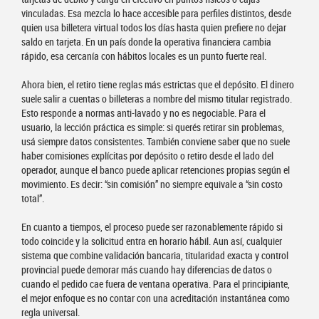
vinculadas. Esa mezcla lo hace accesible para perfiles distintos, desde
quien usa billetera virtual todos los días hasta quien prefiere no dejar
saldo en tarjeta. En un país donde la operativa financiera cambia
rápido, esa cercanía con hábitos locales es un punto fuerte real.
Ahora bien, el retiro tiene reglas más estrictas que el depósito. El dinero
suele salir a cuentas o billeteras a nombre del mismo titular registrado.
Esto responde a normas anti-lavado y no es negociable. Para el
usuario, la lección práctica es simple: si querés retirar sin problemas,
usá siempre datos consistentes. También conviene saber que no suele
haber comisiones explícitas por depósito o retiro desde el lado del
operador, aunque el banco puede aplicar retenciones propias según el
movimiento. Es decir: “sin comisión” no siempre equivale a “sin costo
total”.
En cuanto a tiempos, el proceso puede ser razonablemente rápido si
todo coincide y la solicitud entra en horario hábil. Aun así, cualquier
sistema que combine validación bancaria, titularidad exacta y control
provincial puede demorar más cuando hay diferencias de datos o
cuando el pedido cae fuera de ventana operativa. Para el principiante,
el mejor enfoque es no contar con una acreditación instantánea como
regla universal.