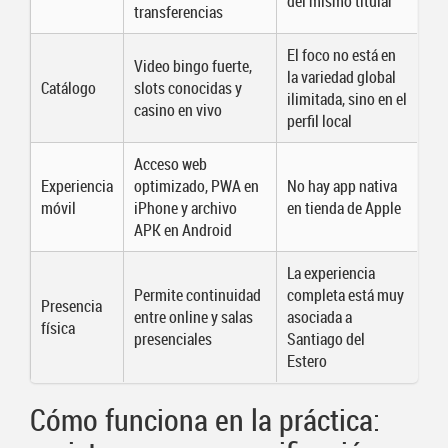
del mismo titular
transferencias
El foco no está en
Video bingo fuerte,
la variedad global
Catálogo
slots conocidas y
ilimitada, sino en el
casino en vivo
perfil local
Acceso web
Experiencia
optimizado, PWA en
No hay app nativa
móvil
iPhone y archivo
en tienda de Apple
APK en Android
La experiencia
Permite continuidad
completa está muy
Presencia
entre online y salas
asociada a
física
presenciales
Santiago del
Estero
Cómo funciona en la práctica: