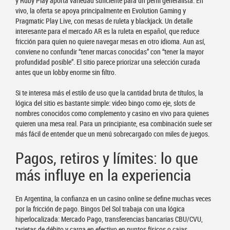
y Ruby Play aporta variedad suficiente para un perfil generalista. En
vivo, la oferta se apoya principalmente en Evolution Gaming y
Pragmatic Play Live, con mesas de ruleta y blackjack. Un detalle
interesante para el mercado AR es la ruleta en español, que reduce
fricción para quien no quiere navegar mesas en otro idioma. Aun así,
conviene no confundir “tener marcas conocidas” con “tener la mayor
profundidad posible”. El sitio parece priorizar una selección curada
antes que un lobby enorme sin filtro.
Si te interesa más el estilo de uso que la cantidad bruta de títulos, la
lógica del sitio es bastante simple: video bingo como eje, slots de
nombres conocidos como complemento y casino en vivo para quienes
quieren una mesa real. Para un principiante, esa combinación suele ser
más fácil de entender que un menú sobrecargado con miles de juegos.
Pagos, retiros y límites: lo que
más influye en la experiencia
En Argentina, la confianza en un casino online se define muchas veces
por la fricción de pago. Bingos Del Sol trabaja con una lógica
hiperlocalizada: Mercado Pago, transferencias bancarias CBU/CVU,
tarjetas de débito y carga en efectivo en puntos físicos o cajas