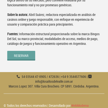
lógica dentro de su mercado, pero conviene evaluarla por su
funcionamiento real y no por promesas genéricas.
Sobre la autora:
Abril Suárez, redactora especializada en análisis de
casinos online y juego responsable, con enfoque en experiencia de
usuario y comparación práctica para principiantes.
Fuentes:
Información estructural proporcionada sobre la marca Bingos
Del Sol, su marco provincial, modalidades de acceso, medios de pago,
catálogo de juegos y funcionamiento operativo en Argentina.
RESERVAR
54 03544 47-0905 / 472636 | +54 9 3544577606 |
info@losaltosdelvalle.com.ar
Marcos Lopez 307. Villa Cura Brochero. CP 5891. Córdoba. Argentina.
© Todos los derechos reservados | Desarrollado por
WebModerna