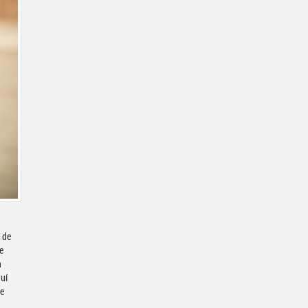
r de
se
n
quí
de