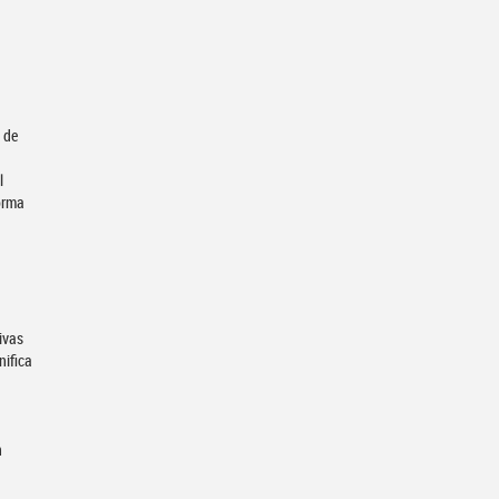
 de
l
forma
ivas
nifica
n