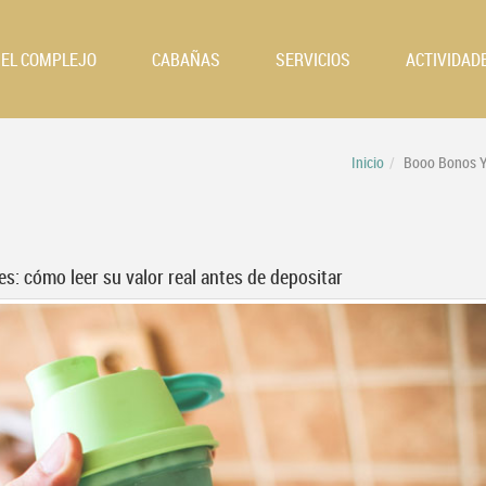
EL COMPLEJO
CABAÑAS
SERVICIOS
ACTIVIDAD
Inicio
Booo Bonos Y 
: cómo leer su valor real antes de depositar