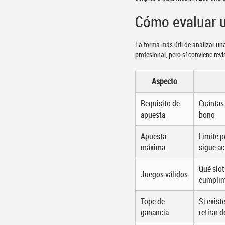
Cómo evaluar u
La forma más útil de analizar un
profesional, pero sí conviene rev
Aspecto
Requisito de
Cuántas
apuesta
bono
Apuesta
Límite p
máxima
sigue ac
Qué slot
Juegos válidos
cumplim
Tope de
Si exist
ganancia
retirar 