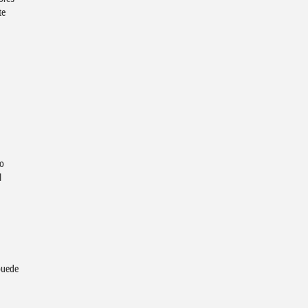
te
no
l
 puede