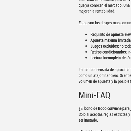
que ya conocen el mercado. Una 
mejorar la rentabilidad.
Estos son los riesgos más comun
Requisito de apuesta ele
Apuesta máxima limitada
Juegos excluidos:
no todo
Retiros condicionados:
in
Lectura incompleta de té
La manera sensata de aproximars
como un atajo financiero. Si entie
volumen de apuesta y la posible f
Mini-FAQ
¿El bono de Booo conviene para
Solo si aceptas reglas estrictas 
ser limitado.