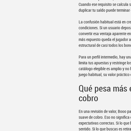
Cuando ese requisito se calcula 
duplicar tu saldo puede terminar
La confusión habitual está en cr
condiciones. Si un usuario depo
convertir esa ventaja aparente e
más expuesto queda el jugador a 
estructural de casi todos los bon
Para un perfil intermedio, hay u
limita tus apuestas y restringe 
catálogo elegible es amplio y no 
juego habitual, su valor práctico 
Qué pesa más e
cobro
En una revisión de valor, Booo pa
suave de cobro. Eso no significa 
expectativas correctas. Si lo qu
sentido. Si lo que buscas es reti