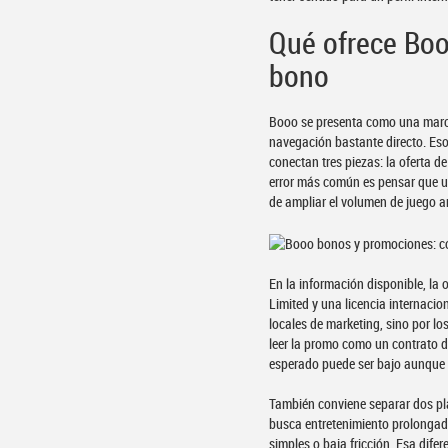
Qué ofrece Boo
bono
Booo se presenta como una marca
navegación bastante directo. Eso
conectan tres piezas: la oferta de
error más común es pensar que un
de ampliar el volumen de juego an
En la información disponible, la
Limited y una licencia internacio
locales de marketing, sino por lo
leer la promo como un contrato de
esperado puede ser bajo aunque e
También conviene separar dos plan
busca entretenimiento prolongado
simples o baja fricción. Esa dife