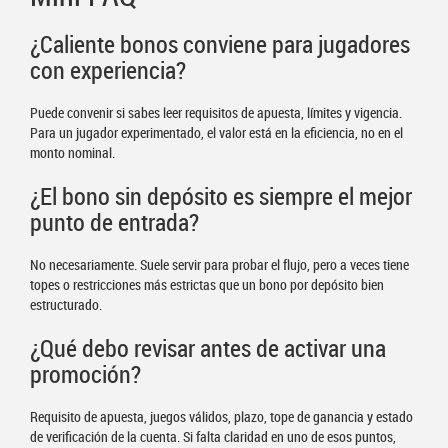
¿Caliente bonos conviene para jugadores
con experiencia?
Puede convenir si sabes leer requisitos de apuesta, límites y vigencia.
Para un jugador experimentado, el valor está en la eficiencia, no en el
monto nominal.
¿El bono sin depósito es siempre el mejor
punto de entrada?
No necesariamente. Suele servir para probar el flujo, pero a veces tiene
topes o restricciones más estrictas que un bono por depósito bien
estructurado.
¿Qué debo revisar antes de activar una
promoción?
Requisito de apuesta, juegos válidos, plazo, tope de ganancia y estado
de verificación de la cuenta. Si falta claridad en uno de esos puntos,