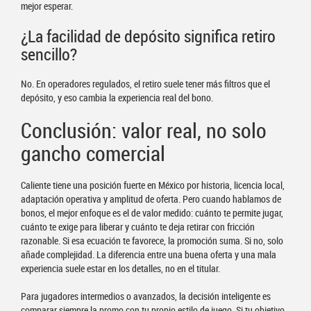
mejor esperar.
¿La facilidad de depósito significa retiro
sencillo?
No. En operadores regulados, el retiro suele tener más filtros que el
depósito, y eso cambia la experiencia real del bono.
Conclusión: valor real, no solo
gancho comercial
Caliente tiene una posición fuerte en México por historia, licencia local,
adaptación operativa y amplitud de oferta. Pero cuando hablamos de
bonos, el mejor enfoque es el de valor medido: cuánto te permite jugar,
cuánto te exige para liberar y cuánto te deja retirar con fricción
razonable. Si esa ecuación te favorece, la promoción suma. Si no, solo
añade complejidad. La diferencia entre una buena oferta y una mala
experiencia suele estar en los detalles, no en el titular.
Para jugadores intermedios o avanzados, la decisión inteligente es
comparar siempre la promo con tu propio estilo de juego. Si tu objetivo