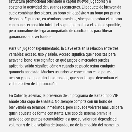
estructura promocional orientada a captar nuevos jugadores y a
sostener la actividad de usuarios recurrentes. El paquete de bienvenida
suele combinar dos piezas: un bono sin depósito y un bono por primer
depósito. El primero, en términos prácticos, sirve para probar el entorno
con menos exposición inicial; el segundo amplifica el saldo disponible,
pero normalmente llega acompañado de condiciones para liberar
ganancias o mover fondos.
Para un jugador experimentado, la clave está en la relación entre tres
variables: acceso, uso y salida. Acceso significa qué necesitas para
activar el bono; uso significa en qué juegos o mercados puedes
aplicarlo; salida significa cómo y cuándo se puede retirar cualquier
ganancia asociada. Muchos usuarios se concentran en la parte de
acceso y pasan por alto las otras dos, que son las que determinan el
valor efectivo de la promoción.
En Caliente, además, la presencia de un programa de lealtad tipo VIP
añade otra capa de análisis. No siempre compite con un bono de
bienvenida en términos inmediatos, pero sí puede volverse más útil para
quien apuesta de forma constante. Ese tipo de sistema premia la
actividad con puntos acumulables, así que su valor real depende del
volumen y de la disciplina del jugador, no de la emoción del momento.