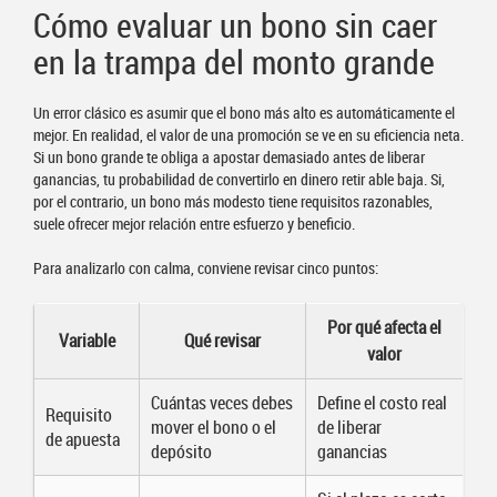
Cómo evaluar un bono sin caer
en la trampa del monto grande
Un error clásico es asumir que el bono más alto es automáticamente el
mejor. En realidad, el valor de una promoción se ve en su eficiencia neta.
Si un bono grande te obliga a apostar demasiado antes de liberar
ganancias, tu probabilidad de convertirlo en dinero retir able baja. Si,
por el contrario, un bono más modesto tiene requisitos razonables,
suele ofrecer mejor relación entre esfuerzo y beneficio.
Para analizarlo con calma, conviene revisar cinco puntos:
Por qué afecta el
Variable
Qué revisar
valor
Cuántas veces debes
Define el costo real
Requisito
mover el bono o el
de liberar
de apuesta
depósito
ganancias