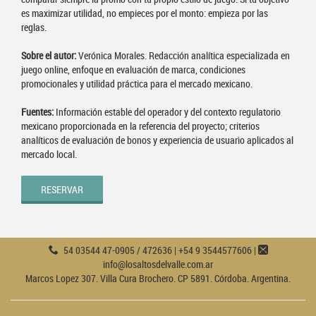
es maximizar utilidad, no empieces por el monto: empieza por las
reglas.
Sobre el autor:
Verónica Morales. Redacción analítica especializada en
juego online, enfoque en evaluación de marca, condiciones
promocionales y utilidad práctica para el mercado mexicano.
Fuentes:
Información estable del operador y del contexto regulatorio
mexicano proporcionada en la referencia del proyecto; criterios
analíticos de evaluación de bonos y experiencia de usuario aplicados al
mercado local.
RESERVAR
54 03544 47-0905 / 472636 | +54 9 3544577606 |
info@losaltosdelvalle.com.ar
Marcos Lopez 307. Villa Cura Brochero. CP 5891. Córdoba. Argentina.