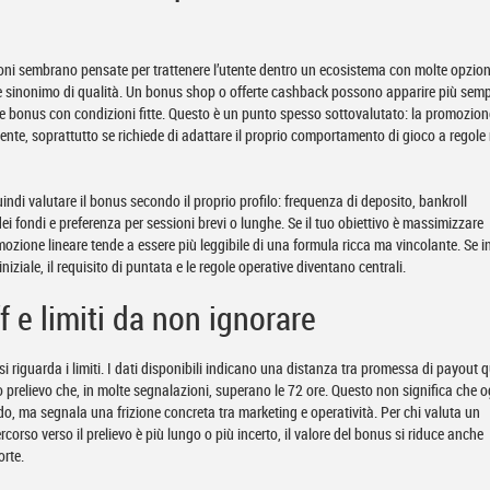
oni sembrano pensate per trattenere l’utente dentro un ecosistema con molte opzio
 sinonimo di qualità. Un bonus shop o offerte cashback possono apparire più semp
me bonus con condizioni fitte. Questo è un punto spesso sottovalutato: la promozion
iente, soprattutto se richiede di adattare il proprio comportamento di gioco a regole
ndi valutare il bonus secondo il proprio profilo: frequenza di deposito, bankroll
dei fondi e preferenza per sessioni brevi o lunghe. Se il tuo obiettivo è massimizzare
omozione lineare tende a essere più leggibile di una formula ricca ma vincolante. Se 
niziale, il requisito di puntata e le regole operative diventano centrali.
f e limiti da non ignorare
si riguarda i limiti. I dati disponibili indicano una distanza tra promessa di payout 
 prelievo che, in molte segnalazioni, superano le 72 ore. Questo non significa che o
odo, ma segnala una frizione concreta tra marketing e operatività. Per chi valuta un
ercorso verso il prelievo è più lungo o più incerto, il valore del bonus si riduce anche
orte.