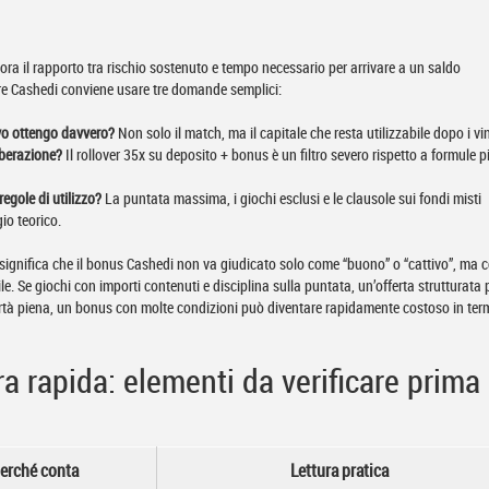
ra il rapporto tra rischio sostenuto e tempo necessario per arrivare a un saldo
tare Cashedi conviene usare tre domande semplici:
vo ottengo davvero?
Non solo il match, ma il capitale che resta utilizzabile dopo i vin
liberazione?
Il rollover 35x su deposito + bonus è un filtro severo rispetto a formule p
regole di utilizzo?
La puntata massima, i giochi esclusi e le clausole sui fondi misti
io teorico.
 significa che il bonus Cashedi non va giudicato solo come “buono” o “cattivo”, ma
le. Se giochi con importi contenuti e disciplina sulla puntata, un’offerta strutturata
ertà piena, un bonus con molte condizioni può diventare rapidamente costoso in term
ura rapida: elementi da verificare prima 
erché conta
Lettura pratica