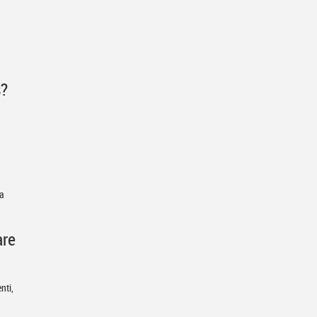
s?
 a
are
nti,