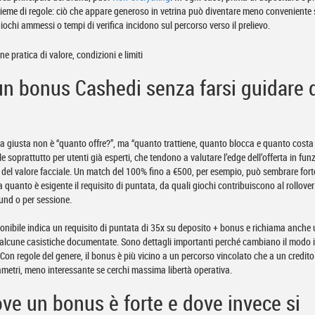
sieme di regole: ciò che appare generoso in vetrina può diventare meno conveniente 
iochi ammessi o tempi di verifica incidono sul percorso verso il prelievo.
n bonus Cashedi senza farsi guidare 
giusta non è “quanto offre?”, ma “quanto trattiene, quanto blocca e quanto costa
ale soprattutto per utenti già esperti, che tendono a valutare l’edge dell’offerta in fun
o del valore facciale. Un match del 100% fino a €500, per esempio, può sembrare fort
 quanto è esigente il requisito di puntata, da quali giochi contribuiscono al rollover
ound o per sessione.
sponibile indica un requisito di puntata di 35x su deposito + bonus e richiama anche
in alcune casistiche documentate. Sono dettagli importanti perché cambiano il modo i
 Con regole del genere, il bonus è più vicino a un percorso vincolato che a un credito
parametri, meno interessante se cerchi massima libertà operativa.
ove un bonus è forte e dove invece si