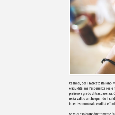
Cashedi, per il mercato italiano,
e liquidità, ma l’esperienza reale
prelievo e grado di trasparenza. Q
resta valido anche quando il saldo
incentivo nominale e utilità effet
Se vuoi esplorare direttamente l’