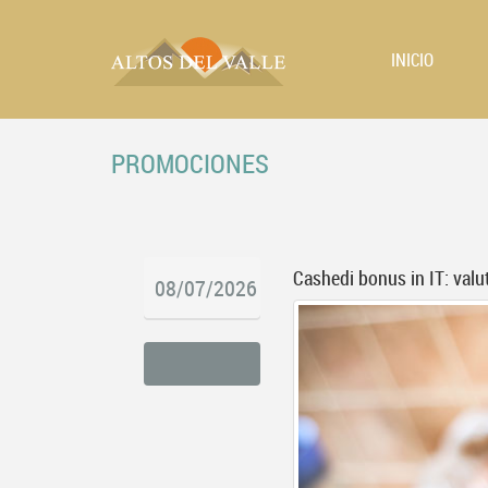
INICIO
PROMOCIONES
Cashedi bonus in IT: valut
08/07/2026