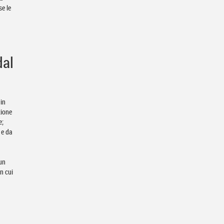
se le
dal
 in
zione
e;
 e da
 un
n cui