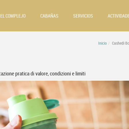
EL COMPLEJO
CABAÑAS
SERVICIOS
ACTIVIDAD
Inicio
Cashedi Bon
azione pratica di valore, condizioni e limiti