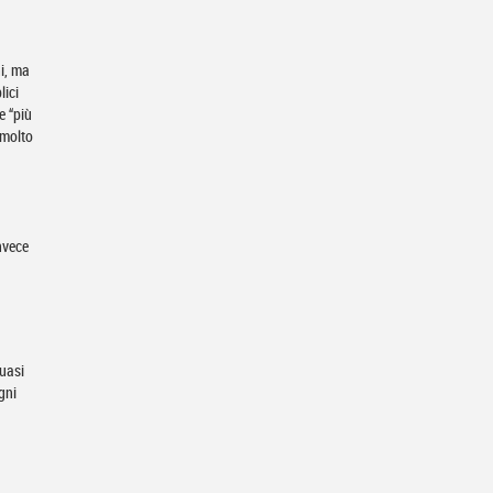
ni, ma
lici
e “più
 molto
invece
quasi
gni