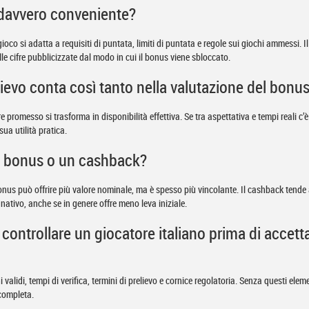
 davvero conveniente?
 gioco si adatta a requisiti di puntata, limiti di puntata e regole sui giochi ammessi. Il
le cifre pubblicizzate dal modo in cui il bonus viene sbloccato.
lievo conta così tanto nella valutazione del bonu
e promesso si trasforma in disponibilità effettiva. Se tra aspettativa e tempi reali c’è
sua utilità pratica.
 bonus o un cashback?
onus può offrire più valore nominale, ma è spesso più vincolante. Il cashback tende
nativo, anche se in genere offre meno leva iniziale.
ontrollare un giocatore italiano prima di accett
validi, tempi di verifica, termini di prelievo e cornice regolatoria. Senza questi eleme
ncompleta.