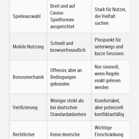
Breit und auf
Stark für Nutzer,
Casino-
Spieleauswahl
die Vielfalt
Spielformen
suchen
ausgerichtet
Pluspunkt für
Schnell und
Mobile Nutzung
unterwegs und
browserfreundlich
kurze Sessions
Nur sinnvoll,
Offensiv, aber an
wenn Regeln
Bonusmechanik
Bedingungen
exakt gelesen
gebunden
werden
Weniger strikt als
Komfortabel,
Verifizierung
bei deutschen
aber potenziell
Standardanbietern
konfliktanfällig
Wichtige
Rechtlicher
Keine deutsche
Einschränkung