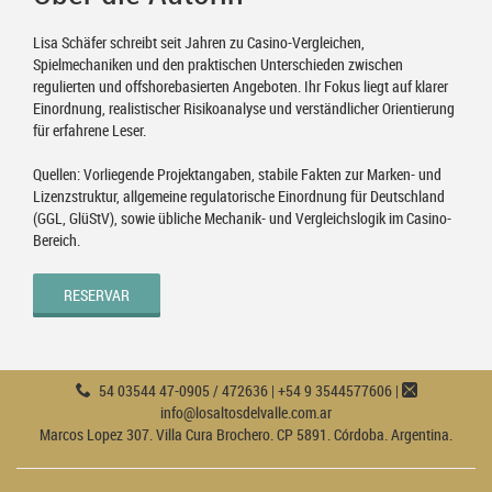
Lisa Schäfer schreibt seit Jahren zu Casino-Vergleichen,
Spielmechaniken und den praktischen Unterschieden zwischen
regulierten und offshorebasierten Angeboten. Ihr Fokus liegt auf klarer
Einordnung, realistischer Risikoanalyse und verständlicher Orientierung
für erfahrene Leser.
Quellen: Vorliegende Projektangaben, stabile Fakten zur Marken- und
Lizenzstruktur, allgemeine regulatorische Einordnung für Deutschland
(GGL, GlüStV), sowie übliche Mechanik- und Vergleichslogik im Casino-
Bereich.
RESERVAR
54 03544 47-0905 / 472636 | +54 9 3544577606 |
info@losaltosdelvalle.com.ar
Marcos Lopez 307. Villa Cura Brochero. CP 5891. Córdoba. Argentina.