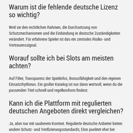
Warum ist die fehlende deutsche Lizenz
so wichtig?
Weil sie den rechtlichen Rahmen, die Durchsetzung von
Schutzmechanismen und die Einbindung in deutsche Zuständigkeiten
verändert. Für erfahrene Spieler ist das ein zentrales Risiko- und
Vertrauenssignal.
Worauf sollte ich bei Slots am meisten
achten?
Auf Filter, Transparenz der Spielinfos, Bonusfähigkeit und den eigenen
Einsatzrhythmus. Ein großer Katalog ist nur dann wertvoll, wenn du die
passenden Titel schnell und regelkonform findest.
Kann ich die Plattform mit regulierten
deutschen Angeboten direkt vergleichen?
Ja, aber nur mit sauberem Kontext. Regulierte deutsche Anbieter bieten
andere Schutz- und Verifizierungsstandards; Elon punktet eher bei