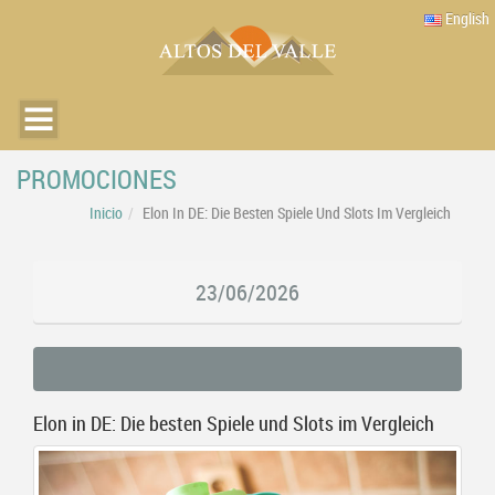
English
PROMOCIONES
Inicio
Elon In DE: Die Besten Spiele Und Slots Im Vergleich
23/06/2026
Elon in DE: Die besten Spiele und Slots im Vergleich