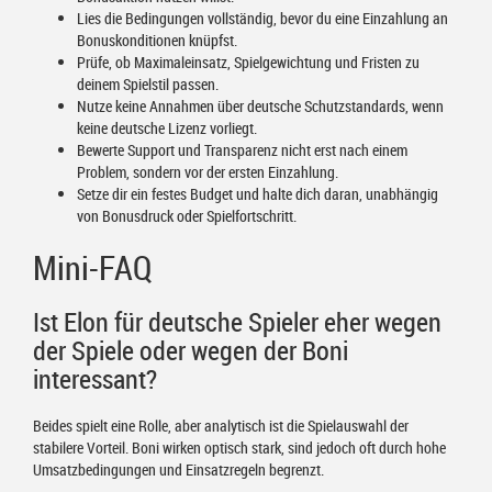
Lies die Bedingungen vollständig, bevor du eine Einzahlung an
Bonuskonditionen knüpfst.
Prüfe, ob Maximaleinsatz, Spielgewichtung und Fristen zu
deinem Spielstil passen.
Nutze keine Annahmen über deutsche Schutzstandards, wenn
keine deutsche Lizenz vorliegt.
Bewerte Support und Transparenz nicht erst nach einem
Problem, sondern vor der ersten Einzahlung.
Setze dir ein festes Budget und halte dich daran, unabhängig
von Bonusdruck oder Spielfortschritt.
Mini-FAQ
Ist Elon für deutsche Spieler eher wegen
der Spiele oder wegen der Boni
interessant?
Beides spielt eine Rolle, aber analytisch ist die Spielauswahl der
stabilere Vorteil. Boni wirken optisch stark, sind jedoch oft durch hohe
Umsatzbedingungen und Einsatzregeln begrenzt.