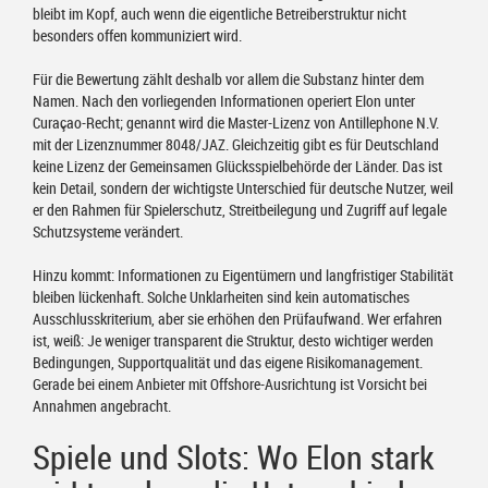
bleibt im Kopf, auch wenn die eigentliche Betreiberstruktur nicht
besonders offen kommuniziert wird.
Für die Bewertung zählt deshalb vor allem die Substanz hinter dem
Namen. Nach den vorliegenden Informationen operiert Elon unter
Curaçao-Recht; genannt wird die Master-Lizenz von Antillephone N.V.
mit der Lizenznummer 8048/JAZ. Gleichzeitig gibt es für Deutschland
keine Lizenz der Gemeinsamen Glücksspielbehörde der Länder. Das ist
kein Detail, sondern der wichtigste Unterschied für deutsche Nutzer, weil
er den Rahmen für Spielerschutz, Streitbeilegung und Zugriff auf legale
Schutzsysteme verändert.
Hinzu kommt: Informationen zu Eigentümern und langfristiger Stabilität
bleiben lückenhaft. Solche Unklarheiten sind kein automatisches
Ausschlusskriterium, aber sie erhöhen den Prüfaufwand. Wer erfahren
ist, weiß: Je weniger transparent die Struktur, desto wichtiger werden
Bedingungen, Supportqualität und das eigene Risikomanagement.
Gerade bei einem Anbieter mit Offshore-Ausrichtung ist Vorsicht bei
Annahmen angebracht.
Spiele und Slots: Wo Elon stark