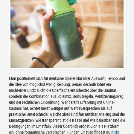
Elon positioniert sich für deutsche Spieler klar über Auswahl, Tempo und
die Idee von möglichst wenig Reibung. Genau deshalb lohnt ein
nüchterner Blick: Nicht die Oberfläche entscheidet über die Qualität,
sondern die Kombination aus Spielmix, Bonusregeln, Verifizierungsweg
und der rechtlichen Einordnung. Wer bereits Erfahrung mit Online-
Casinos hat, achtet meist weniger auf Werbeversprechen als auf
praktische Unterschiede: Welche Slots sind fair nutzbar, wie eng sind die
Einsatzgrenzen, wie transparent ist die Kasse und wie belastbar sind die
Bedingungen im Ernstfall? Dieser Überblick ordnet Elon als Plattform
ein, ohne romantische Versprechen. Für den Einstieg findest du
mehr