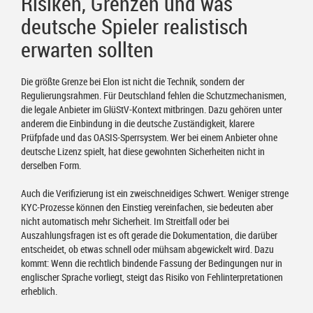
Risiken, Grenzen und was
deutsche Spieler realistisch
erwarten sollten
Die größte Grenze bei Elon ist nicht die Technik, sondern der
Regulierungsrahmen. Für Deutschland fehlen die Schutzmechanismen,
die legale Anbieter im GlüStV-Kontext mitbringen. Dazu gehören unter
anderem die Einbindung in die deutsche Zuständigkeit, klarere
Prüfpfade und das OASIS-Sperrsystem. Wer bei einem Anbieter ohne
deutsche Lizenz spielt, hat diese gewohnten Sicherheiten nicht in
derselben Form.
Auch die Verifizierung ist ein zweischneidiges Schwert. Weniger strenge
KYC-Prozesse können den Einstieg vereinfachen, sie bedeuten aber
nicht automatisch mehr Sicherheit. Im Streitfall oder bei
Auszahlungsfragen ist es oft gerade die Dokumentation, die darüber
entscheidet, ob etwas schnell oder mühsam abgewickelt wird. Dazu
kommt: Wenn die rechtlich bindende Fassung der Bedingungen nur in
englischer Sprache vorliegt, steigt das Risiko von Fehlinterpretationen
erheblich.