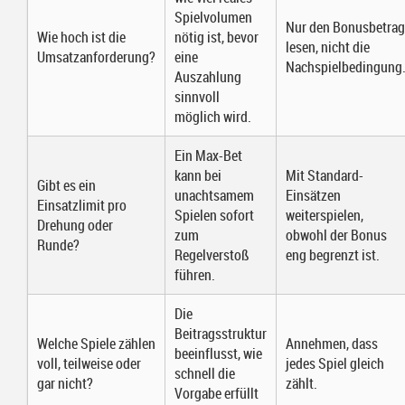
Spielvolumen
Nur den Bonusbetrag
Wie hoch ist die
nötig ist, bevor
lesen, nicht die
Umsatzanforderung?
eine
Nachspielbedingung
Auszahlung
sinnvoll
möglich wird.
Ein Max-Bet
kann bei
Mit Standard-
Gibt es ein
unachtsamem
Einsätzen
Einsatzlimit pro
Spielen sofort
weiterspielen,
Drehung oder
zum
obwohl der Bonus
Runde?
Regelverstoß
eng begrenzt ist.
führen.
Die
Beitragsstruktur
Welche Spiele zählen
Annehmen, dass
beeinflusst, wie
voll, teilweise oder
jedes Spiel gleich
schnell die
gar nicht?
zählt.
Vorgabe erfüllt