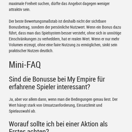
maximale Freiheit suchen, dürfte das Angebot dagegen weniger
attraktiv sein.
Der beste Bewertungsmaßstab ist deshalb nicht der sichtbare
Bonusbetrag, sondern der persönliche Nutzwert. Wenn ein Bonus dazu
führt, dass man das Spielsystem besser versteht, ohne sich in unnötige
Einschränkungen zu verheddern, hat er realen Wert. Wenn er nur mehr
Volumen erzeugt, ohne eine faire Nutzung zu ermöglichen, sinkt sein
praktischer Nutzen deutlich.
Mini-FAQ
Sind die Bonusse bei My Empire für
erfahrene Spieler interessant?
Ja, aber vor allem dann, wenn man die Bedingungen genau liest. Der
Wert hängt stark von Umsatzanforderung, Einsatzlimit und
Spielauswahl ab.
Worauf sollte ich bei einer Aktion als
Erstes achten?