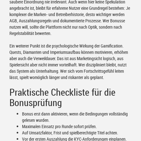
saubere Einordnung nie irrelevant. Auch wenn hier keine Spekulation
angebracht ist, bleibt für erfahrene Nutzer eine Grundregel bestehen: Je
komplexer die Marken- und Betreiberhistorie, desto wichtiger werden
AGB, Auszahlungsregeln und dokumentierte Prozesse. Wer Bonusse
nutzen will, sollte die Plattform nicht nur nach Optik, sondern nach
Regelstabilität bewerten.
Ein weiterer Punkt ist die psychologische Wirkung der Gamification.
Quests, Diamanten und Imperiumsaufbau können motivieren, erhöhen
aber auch die Verweildauer. Das ist aus Marketingsicht logisch, aus
Spielersicht aber nicht immer vorteilhaft. Wer diszipliniert bleibt, nutzt
das System als Unterhaltung. Wer sich vom Fortschrittsgefühl leiten
lässt, spielt womöglich länger und riskanter als geplant.
Praktische Checkliste für die
Bonusprüfung
Bonus erst dann aktivieren, wenn die Bedingungen vollständig
gelesen wurden.
Maximalen Einsatz pro Runde sofort prüfen.
Auf Umsatzfaktor, Frist und spielberechtigte Titel achten.
Vor der ersten Auszahlung die KYC-Anforderungen einplanen.