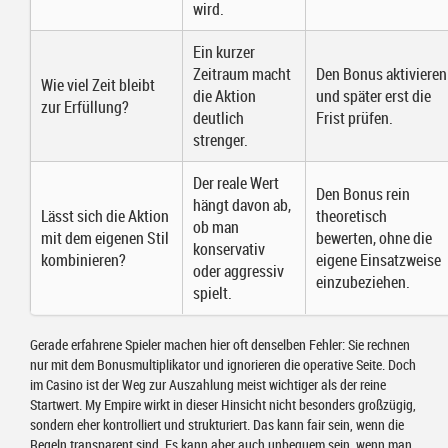
wird.
Ein kurzer
Zeitraum macht
Den Bonus aktivieren
Wie viel Zeit bleibt
die Aktion
und später erst die
zur Erfüllung?
deutlich
Frist prüfen.
strenger.
Der reale Wert
Den Bonus rein
hängt davon ab,
Lässt sich die Aktion
theoretisch
ob man
mit dem eigenen Stil
bewerten, ohne die
konservativ
kombinieren?
eigene Einsatzweise
oder aggressiv
einzubeziehen.
spielt.
Gerade erfahrene Spieler machen hier oft denselben Fehler: Sie rechnen
nur mit dem Bonusmultiplikator und ignorieren die operative Seite. Doch
im Casino ist der Weg zur Auszahlung meist wichtiger als der reine
Startwert. My Empire wirkt in dieser Hinsicht nicht besonders großzügig,
sondern eher kontrolliert und strukturiert. Das kann fair sein, wenn die
Regeln transparent sind. Es kann aber auch unbequem sein, wenn man