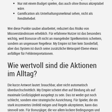
Nur mit einem Budget spielen, das auch ohne Bonus akzeptabel
wäre.
Gamification als Unterhaltungsmerkmal sehen, nicht als
Renditehebel.
Wer diese Punkte sauber abarbeitet, reduziert das Risiko von
Missverständnissen erheblich. Für erfahrene Nutzer ist das besonders
wichtig, weil Bonusse oft nicht an mangelnder Spielkenntnis scheitern,
sondern an ungenauer Regellese. My Empire ist hier kein Sonderfall,
aber das System ist durch seine zusätzliche Metaspiel-Ebene etwas
anfälliger für Fehlinterpretationen.
Wie wertvoll sind die Aktionen
im Alltag?
Die kurze Antwort lautet: brauchbar, aber nicht automatisch
überdurchschnittlich. My Empire scheint eher auf Bindung als auf
maximale Großzügigkeit ausgelegt zu sein. Das ist weder gut noch
schlecht, sondern eine strategische Ausrichtung. Für Spieler, die ein
stark inszeniertes Umfeld mögen und Regeln akzeptieren, kann das
sinnvoll sein. Für Bonusjäger, die vor allem lockere Bedingungen und