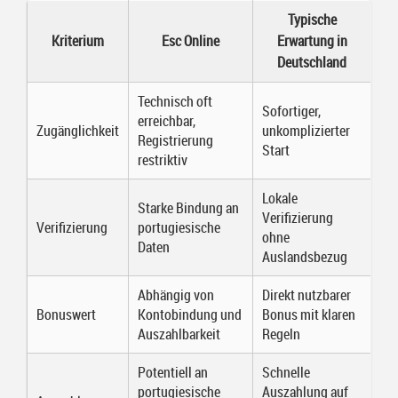
Typische
Kriterium
Esc Online
Erwartung in
Deutschland
Technisch oft
Sofortiger,
erreichbar,
Zugänglichkeit
unkomplizierter
Registrierung
Start
restriktiv
Lokale
Starke Bindung an
Verifizierung
Verifizierung
portugiesische
ohne
Daten
Auslandsbezug
Abhängig von
Direkt nutzbarer
Bonuswert
Kontobindung und
Bonus mit klaren
Auszahlbarkeit
Regeln
Potentiell an
Schnelle
portugiesische
Auszahlung auf