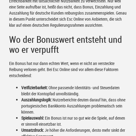
Erreichbarkeit mit tatsächlicher Nutzbarkeit zu verwechseln. Nur weil
eine Seite aufrufbar ist, heißt das nicht, dass Bonus, Einzahlung und
Auszahlung für deutsche Kunden reibungslos zusammenspielen. Genau
in diesem Punkt unterscheidet sich Esc Online von Anbietern, die sich
klar auf einen deutschen Regulierungsrahmen ausrichten.
Wo der Bonuswert entsteht und
wo er verpufft
Ein Bonus hat nur dann echten Wert, wenn er nicht an versteckte
Reibung verloren geht. Bei Esc Online sind vor allem diese Faktoren
entscheidend:
Verifizierbarkeit:
Ohne passende Identitäts- und Steuerdaten
bleibt der Kontopfad unvollständig.
Auszahlungslogik:
Nutzerberichte deuten darauf hin, dass ohne
portugiesisches Bankkonto Auszahlungen problematisch sein
können.
Spielauswahl:
Ein Bonus ist nur so gut wie die Spiele, auf denen
er sinnvoll einsetzbar ist.
Umsatzdruck:
Je höher die Anforderungen, desto mehr sinkt der