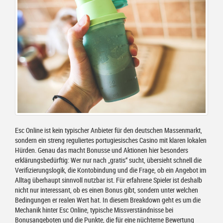
Esc Online ist kein typischer Anbieter für den deutschen Massenmarkt,
sondern ein streng reguliertes portugiesisches Casino mit klaren lokalen
Hürden. Genau das macht Bonusse und Aktionen hier besonders
erklärungsbedürftig: Wer nur nach „gratis“ sucht, übersieht schnell die
Verifizierungslogik, die Kontobindung und die Frage, ob ein Angebot im
Alltag überhaupt sinnvoll nutzbar ist. Für erfahrene Spieler ist deshalb
nicht nur interessant, ob es einen Bonus gibt, sondern unter welchen
Bedingungen er realen Wert hat. In diesem Breakdown geht es um die
Mechanik hinter Esc Online, typische Missverständnisse bei
Bonusangeboten und die Punkte, die für eine nüchterne Bewertung