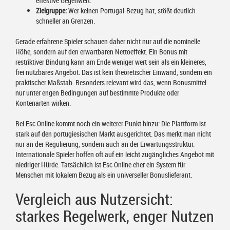
effektive Gegenwert.
Zielgruppe:
Wer keinen Portugal-Bezug hat, stößt deutlich
schneller an Grenzen.
Gerade erfahrene Spieler schauen daher nicht nur auf die nominelle
Höhe, sondern auf den erwartbaren Nettoeffekt. Ein Bonus mit
restriktiver Bindung kann am Ende weniger wert sein als ein kleineres,
frei nutzbares Angebot. Das ist kein theoretischer Einwand, sondern ein
praktischer Maßstab. Besonders relevant wird das, wenn Bonusmittel
nur unter engen Bedingungen auf bestimmte Produkte oder
Kontenarten wirken.
Bei Esc Online kommt noch ein weiterer Punkt hinzu: Die Plattform ist
stark auf den portugiesischen Markt ausgerichtet. Das merkt man nicht
nur an der Regulierung, sondern auch an der Erwartungsstruktur.
Internationale Spieler hoffen oft auf ein leicht zugängliches Angebot mit
niedriger Hürde. Tatsächlich ist Esc Online eher ein System für
Menschen mit lokalem Bezug als ein universeller Bonuslieferant.
Vergleich aus Nutzersicht:
starkes Regelwerk, enger Nutzen