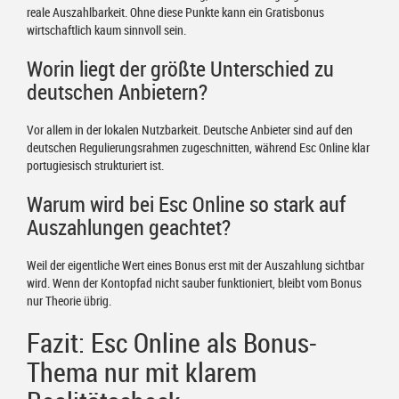
reale Auszahlbarkeit. Ohne diese Punkte kann ein Gratisbonus
wirtschaftlich kaum sinnvoll sein.
Worin liegt der größte Unterschied zu
deutschen Anbietern?
Vor allem in der lokalen Nutzbarkeit. Deutsche Anbieter sind auf den
deutschen Regulierungsrahmen zugeschnitten, während Esc Online klar
portugiesisch strukturiert ist.
Warum wird bei Esc Online so stark auf
Auszahlungen geachtet?
Weil der eigentliche Wert eines Bonus erst mit der Auszahlung sichtbar
wird. Wenn der Kontopfad nicht sauber funktioniert, bleibt vom Bonus
nur Theorie übrig.
Fazit: Esc Online als Bonus-
Thema nur mit klarem