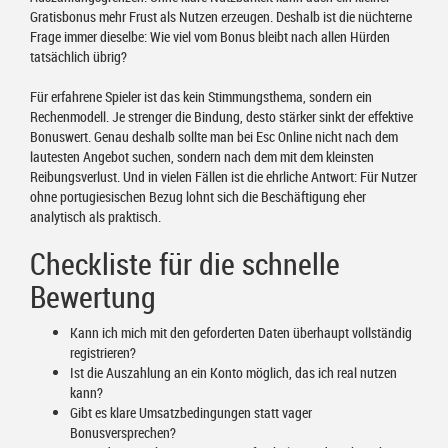
Gratisbonus mehr Frust als Nutzen erzeugen. Deshalb ist die nüchterne
Frage immer dieselbe: Wie viel vom Bonus bleibt nach allen Hürden
tatsächlich übrig?
Für erfahrene Spieler ist das kein Stimmungsthema, sondern ein
Rechenmodell. Je strenger die Bindung, desto stärker sinkt der effektive
Bonuswert. Genau deshalb sollte man bei Esc Online nicht nach dem
lautesten Angebot suchen, sondern nach dem mit dem kleinsten
Reibungsverlust. Und in vielen Fällen ist die ehrliche Antwort: Für Nutzer
ohne portugiesischen Bezug lohnt sich die Beschäftigung eher
analytisch als praktisch.
Checkliste für die schnelle
Bewertung
Kann ich mich mit den geforderten Daten überhaupt vollständig
registrieren?
Ist die Auszahlung an ein Konto möglich, das ich real nutzen
kann?
Gibt es klare Umsatzbedingungen statt vager
Bonusversprechen?