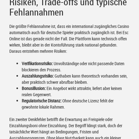
Risiken, Trade-offs und typische
Fehlannahmen
Die größte Fehlannahme ist, dass ein international zugängliches Casino
automatisch auch für deutsche Spieler praktisch zugänglich ist. Bei Esc
Online ist das gerade nicht der Fall. Die Plattform kann technisch offen
wirken, bleibt aber in der Kontoführung stark national gebunden.
Daraus entstehen mehrere Risiken:
Verifikationsrisiko:
Unvollständige oder nicht passende Daten
blockieren den Prozess.
Auszahlungsrisiko:
Guthaben kann theoretisch vorhanden sein,
aber praktisch schwer abrufbar bleiben.
Bonusillusion:
Ein Angebot wirkt attraktiv, liefert aber keinen
realen Gegenwert.
Regulatorische Distanz:
Ohne deutsche Lizenz fehlt der
gewohnte lokale Rahmen.
Ein zweiter Denkfehler betrifft die Erwartung an Freispiele oder
Einzahlungsboni ohne Einzahlung. Der Begriff klingt stark, doch der
tatsächliche Wert hängt an Bedingungen, Fristen und
Auszahlungsgrenzen. Ohne klare Nutzbarkeit kann auch ein kleiner