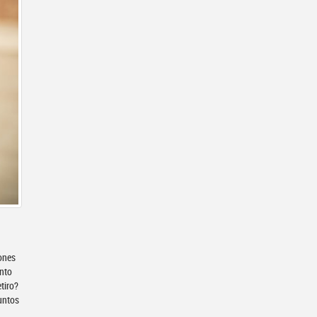
iones
anto
etiro?
puntos