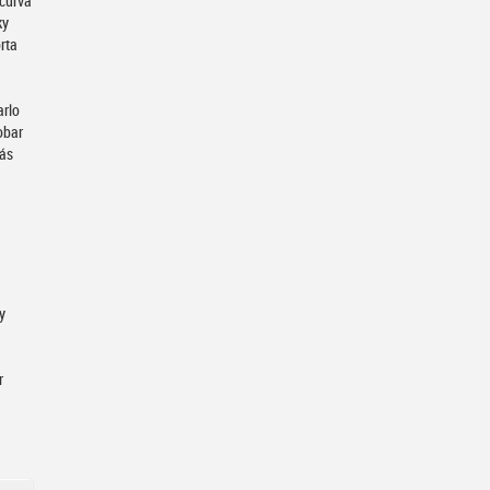
 curva
ky
orta
arlo
obar
más
uy
r