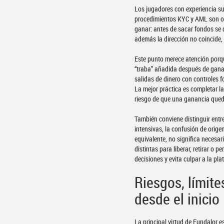
Los jugadores con experiencia sue
procedimientos KYC y AML son obl
ganar: antes de sacar fondos se d
además la dirección no coincide,
Este punto merece atención porq
“traba” añadida después de ganar
salidas de dinero con controles f
La mejor práctica es completar la
riesgo de que una ganancia qued
También conviene distinguir entr
intensivas, la confusión de orige
equivalente, no significa necesa
distintas para liberar, retirar o
decisiones y evita culpar a la pl
Riesgos, límite
desde el inicio
La principal virtud de Fundalor 