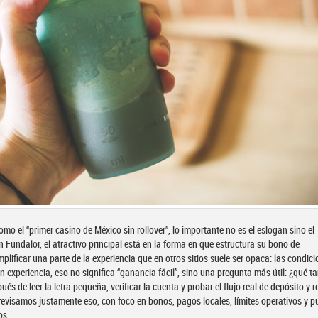
 el “primer casino de México sin rollover”, lo importante no es el eslogan sino el
En Fundalor, el atractivo principal está en la forma en que estructura su bono de
plificar una parte de la experiencia que en otros sitios suele ser opaca: las condic
n experiencia, eso no significa “ganancia fácil”, sino una pregunta más útil: ¿qué t
s de leer la letra pequeña, verificar la cuenta y probar el flujo real de depósito y r
revisamos justamente eso, con foco en bonos, pagos locales, límites operativos y 
os.