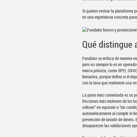
Si quieres revisar la plataforma 
en una experiencia concreta para
Qué distingue 
Fundalor se enfoca de manera ex
pero no siempre lo es en operado
marca prioriza, como SPEI, OXXO
llamativa, porque define si el dep
con la lana que realmente usa en 
La parte más comentada es su pos
fricciones más molestes de los bo
rollover” no equivale a “sin cond
automáticamente al cumplir el de
prevención de lavado de dinero. E
desaparecen las validaciones oper