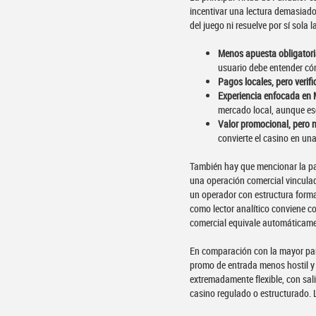
incentivar una lectura demasiado 
del juego ni resuelve por sí sola 
Menos apuesta obligatoria
usuario debe entender có
Pagos locales, pero verifi
Experiencia enfocada en 
mercado local, aunque es
Valor promocional, pero 
convierte el casino en una
También hay que mencionar la par
una operación comercial vincula
un operador con estructura forma
como lector analítico conviene 
comercial equivale automáticamen
En comparación con la mayor par
promo de entrada menos hostil y 
extremadamente flexible, con sali
casino regulado o estructurado. L