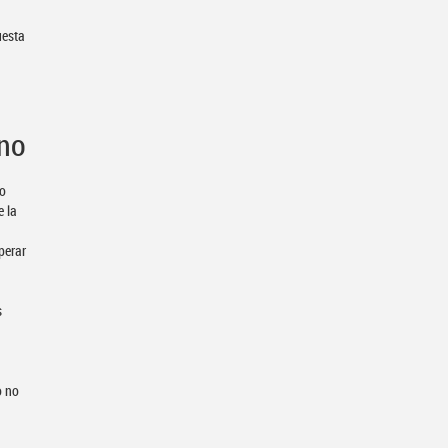
uesta
ano
io
e la
operar
s
o no