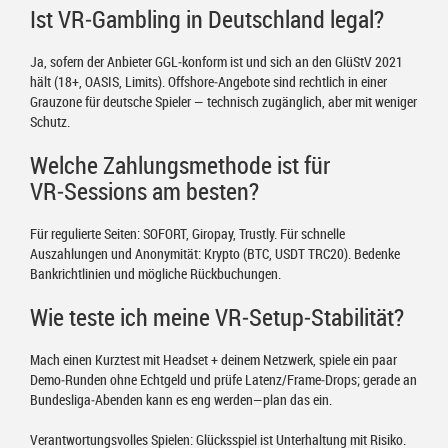
Ist VR‑Gambling in Deutschland legal?
Ja, sofern der Anbieter GGL‑konform ist und sich an den GlüStV 2021
hält (18+, OASIS, Limits). Offshore‑Angebote sind rechtlich in einer
Grauzone für deutsche Spieler — technisch zugänglich, aber mit weniger
Schutz.
Welche Zahlungsmethode ist für
VR‑Sessions am besten?
Für regulierte Seiten: SOFORT, Giropay, Trustly. Für schnelle
Auszahlungen und Anonymität: Krypto (BTC, USDT TRC20). Bedenke
Bankrichtlinien und mögliche Rückbuchungen.
Wie teste ich meine VR‑Setup‑Stabilität?
Mach einen Kurztest mit Headset + deinem Netzwerk, spiele ein paar
Demo‑Runden ohne Echtgeld und prüfe Latenz/Frame‑Drops; gerade an
Bundesliga‑Abenden kann es eng werden—plan das ein.
Verantwortungsvolles Spielen: Glücksspiel ist Unterhaltung mit Risiko.