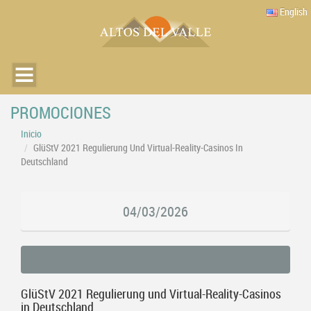
English
PROMOCIONES
Inicio
GlüStV 2021 Regulierung Und Virtual-Reality-Casinos In
Deutschland
04/03/2026
GlüStV 2021 Regulierung und Virtual-Reality-Casinos
in Deutschland