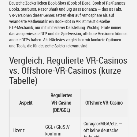
Deutsche Zocker lieben Book‑Slots (Book of Dead, Book of Ra/Ramses
Book), Starburst, Razor Shark und Big Bass Bonanza — das ist Fakt.
VR-Versionen dieser Genres setzen eher auf Atmosphäre als auf
veränderte Mathematik: ein Book‑Slot in VR ist meist dieselbe
RTP‑Mechanik, nur mit immersiver Darstellung. Wichtig: Prüfe immer
das ausgewiesene RTP und die Spielversion; offshore‑Versionen können
andere RTPs haben. Als Nächstes vergleichen wir konkrete Optionen
und Tools, die für deutsche Spieler relevant sind.
Vergleich: Regulierte VR‑Casinos
vs. Offshore‑VR‑Casinos (kurze
Tabelle)
Reguliertes
Aspekt
VR‑Casino
Offshore VR‑Casino
(DE/GGL)
Curaçao/MGA/etc. —
GGL / GlüStV
Lizenz
oft keine deutsche
konform