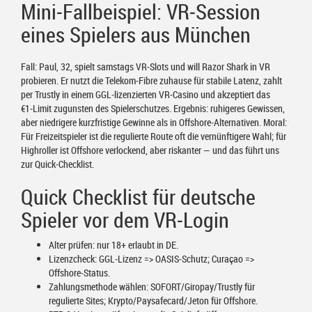
Mini‑Fallbeispiel: VR‑Session
eines Spielers aus München
Fall: Paul, 32, spielt samstags VR‑Slots und will Razor Shark in VR
probieren. Er nutzt die Telekom‑Fibre zuhause für stabile Latenz, zahlt
per Trustly in einem GGL‑lizenzierten VR‑Casino und akzeptiert das
€1‑Limit zugunsten des Spielerschutzes. Ergebnis: ruhigeres Gewissen,
aber niedrigere kurzfristige Gewinne als in Offshore‑Alternativen. Moral:
Für Freizeitspieler ist die regulierte Route oft die vernünftigere Wahl; für
Highroller ist Offshore verlockend, aber riskanter — und das führt uns
zur Quick‑Checklist.
Quick Checklist für deutsche
Spieler vor dem VR‑Login
Alter prüfen: nur 18+ erlaubt in DE.
Lizenzcheck: GGL‑Lizenz => OASIS‑Schutz; Curaçao =>
Offshore‑Status.
Zahlungsmethode wählen: SOFORT/Giropay/Trustly für
regulierte Sites; Krypto/Paysafecard/Jeton für Offshore.