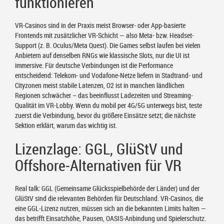
funktionieren
VR-Casinos sind in der Praxis meist Browser- oder App‑basierte
Frontends mit zusätzlicher VR-Schicht — also Meta- bzw. Headset-
Support (z. B. Oculus/Meta Quest). Die Games selbst laufen bei vielen
Anbietern auf denselben RNGs wie klassische Slots, nur die UI ist
immersive. Für deutsche Verbindungen ist die Performance
entscheidend: Telekom- und Vodafone‑Netze liefern in Stadtrand- und
Cityzonen meist stabile Latenzen, O2 ist in manchen ländlichen
Regionen schwächer – das beeinflusst Ladezeiten und Streaming-
Qualität im VR-Lobby. Wenn du mobil per 4G/5G unterwegs bist, teste
zuerst die Verbindung, bevor du größere Einsätze setzt; die nächste
Sektion erklärt, warum das wichtig ist.
Lizenzlage: GGL, GlüStV und
Offshore‑Alternativen für VR
Real talk: GGL (Gemeinsame Glücksspielbehörde der Länder) und der
GlüStV sind die relevanten Behörden für Deutschland. VR-Casinos, die
eine GGL‑Lizenz nutzen, müssen sich an die bekannten Limits halten —
das betrifft Einsatzhöhe, Pausen, OASIS‑Anbindung und Spielerschutz.