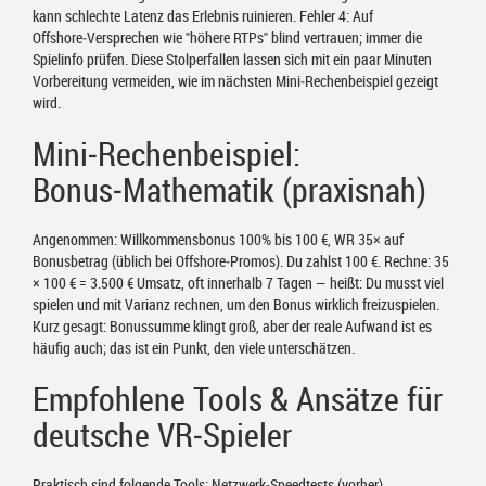
kann schlechte Latenz das Erlebnis ruinieren. Fehler 4: Auf
Offshore‑Versprechen wie "höhere RTPs" blind vertrauen; immer die
Spielinfo prüfen. Diese Stolperfallen lassen sich mit ein paar Minuten
Vorbereitung vermeiden, wie im nächsten Mini‑Rechenbeispiel gezeigt
wird.
Mini‑Rechenbeispiel:
Bonus‑Mathematik (praxisnah)
Angenommen: Willkommensbonus 100% bis 100 €, WR 35× auf
Bonusbetrag (üblich bei Offshore‑Promos). Du zahlst 100 €. Rechne: 35
× 100 € = 3.500 € Umsatz, oft innerhalb 7 Tagen — heißt: Du musst viel
spielen und mit Varianz rechnen, um den Bonus wirklich freizuspielen.
Kurz gesagt: Bonussumme klingt groß, aber der reale Aufwand ist es
häufig auch; das ist ein Punkt, den viele unterschätzen.
Empfohlene Tools & Ansätze für
deutsche VR‑Spieler
Praktisch sind folgende Tools: Netzwerk‑Speedtests (vorher),