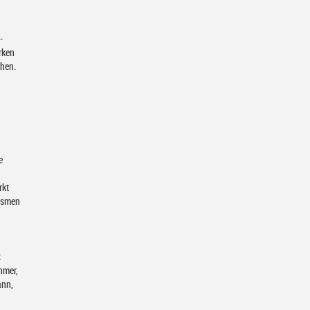
-
rken
ehen.
e
rkt
nismen
r
t
hmer,
ann,
.