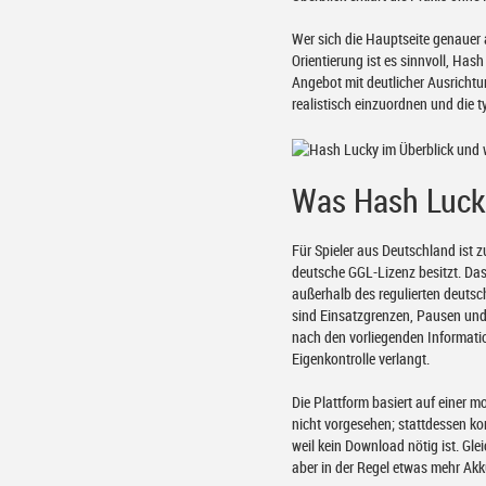
Wer sich die Hauptseite genauer
Orientierung ist es sinnvoll, Has
Angebot mit deutlicher Ausrichtu
realistisch einzuordnen und die 
Was Hash Lucky
Für Spieler aus Deutschland ist 
deutsche GGL-Lizenz besitzt. Da
außerhalb des regulierten deutsc
sind Einsatzgrenzen, Pausen und
nach den vorliegenden Information
Eigenkontrolle verlangt.
Die Plattform basiert auf einer 
nicht vorgesehen; stattdessen k
weil kein Download nötig ist. Gl
aber in der Regel etwas mehr Akk