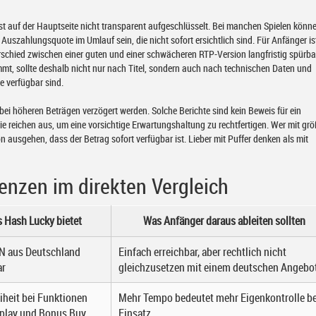
ist auf der Hauptseite nicht transparent aufgeschlüsselt. Bei manchen Spielen könn
Auszahlungsquote im Umlauf sein, die nicht sofort ersichtlich sind. Für Anfänger is
terschied zwischen einer guten und einer schwächeren RTP-Version langfristig spürba
mt, sollte deshalb nicht nur nach Titel, sondern auch nach technischen Daten und
e verfügbar sind.
i höheren Beträgen verzögert werden. Solche Berichte sind kein Beweis für ein
ie reichen aus, um eine vorsichtige Erwartungshaltung zu rechtfertigen. Wer mit gr
n ausgehen, dass der Betrag sofort verfügbar ist. Lieber mit Puffer denken als mit
renzen im direkten Vergleich
 Hash Lucky bietet
Was Anfänger daraus ableiten sollten
N aus Deutschland
Einfach erreichbar, aber rechtlich nicht
ar
gleichzusetzen mit einem deutschen Angebo
iheit bei Funktionen
Mehr Tempo bedeutet mehr Eigenkontrolle b
play und Bonus Buy
Einsatz