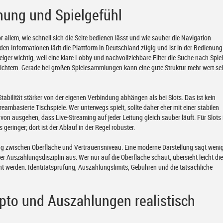
nung und Spielgefühl
 allem, wie schnell sich die Seite bedienen lässt und wie sauber die Navigation
nden Informationen lädt die Plattform in Deutschland zügig und ist in der Bedienung
steiger wichtig, weil eine klare Lobby und nachvollziehbare Filter die Suche nach Spie
eichtern. Gerade bei großen Spielesammlungen kann eine gute Struktur mehr wert sei
Stabilität stärker von der eigenen Verbindung abhängen als bei Slots. Das ist kein
reambasierte Tischspiele. Wer unterwegs spielt, sollte daher eher mit einer stabilen
on ausgehen, dass Live-Streaming auf jeder Leitung gleich sauber läuft. Für Slots 
geringer; dort ist der Ablauf in der Regel robuster.
ng zwischen Oberfläche und Vertrauensniveau. Eine moderne Darstellung sagt weni
der Auszahlungsdisziplin aus. Wer nur auf die Oberfläche schaut, übersieht leicht di
vant werden: Identitätsprüfung, Auszahlungslimits, Gebühren und die tatsächliche
pto und Auszahlungen realistisch