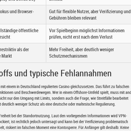
Fokus und Browser-
Gut für flexible Nutzer, aber Verifizierung und
Gebühren bleiben relevant
llständige öffentliche
Vor Spielbeginn möglichst Informationen
rsicht
prüfen, nicht erst nach dem Verlust
estriktiv als der
Mehr Freiheit, aber deutlich weniger
e Markt
Schutzmechanismen
-offs und typische Fehlannahmen
 mit einem in Deutschland regulierten Casino gleichzusetzen. Das führt zu falschen
unktionen und Beschwerdewegen. Wer in einem Offshore-Umfeld spielt, muss mit an
 nicht nur den Umgang mit Limits, sondern auch die Frage, wie Streitfälle bearbeitet
t deutlich weniger Schutz als eine deutsche oder maltesische Regulierung.
ie Freiheit bei der Standortnutzung. Laut den vorliegenden Informationen wird VPN-
ockiert, ist rechtlich jedoch untersagt und kann bei der Verifizierung problematisch
delt, riskiert im falschen Moment eine Kontosperre. Für Anfänger gilt deshalb: Keine