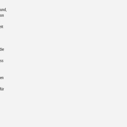
rund,
von
g
eit
die
ess
len
für