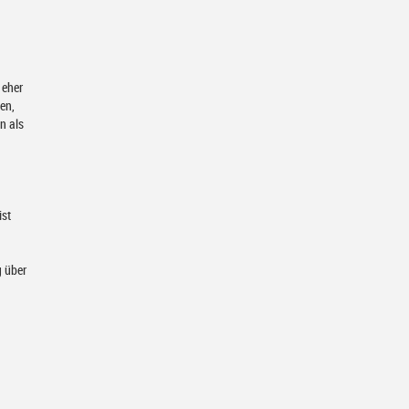
 eher
len,
n als
ist
g über
e