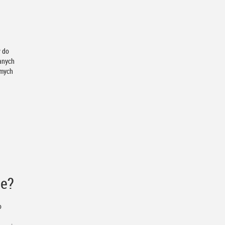
w do
nanych
amych
ie?
o