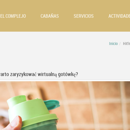
EL COMPLEJO
CABAÑAS
SERVICIOS
ACTIVIDAD
Inicio
Hit’
 warto zaryzykować wirtualną gotówkę?