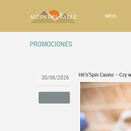
INICIO
PROMOCIONES
Hit’n’Spin Casino – Czy
30/06/2026