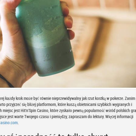
órej każdy krok może być równie nieprzewidywalny jak rzut kostką w pokerze. Zanim
rto przyjrzeć się bliżej platformom, które kuszą obietnicami szybkich wygranych i
 miejsc jest Hit'n'Spin Casino, które zyskało pewną popularność wśród polskich gra
ejsce jest warte Twojego czasu i pieniędzy, zapraszam do lektury. Więcej informacji
ncasino.com
.