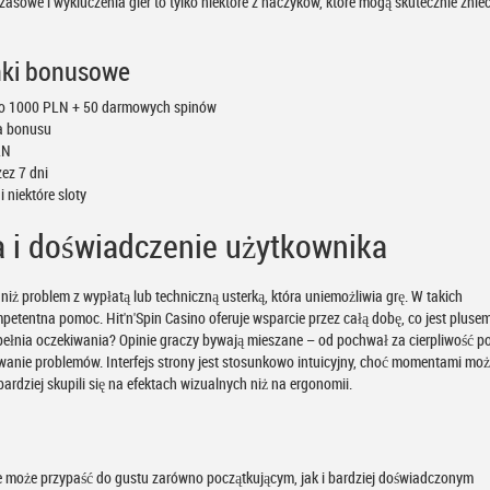
zasowe i wykluczenia gier to tylko niektóre z haczyków, które mogą skutecznie znie
nki bonusowe
do 1000 PLN + 50 darmowych spinów
a bonusu
LN
ez 7 dni
 niektóre sloty
a i doświadczenie użytkownika
 niż problem z wypłatą lub techniczną usterką, która uniemożliwia grę. W takich
petentna pomoc. Hit'n'Spin Casino oferuje wsparcie przez całą dobę, co jest plusem
ełnia oczekiwania? Opinie graczy bywają mieszane – od pochwał za cierpliwość p
anie problemów. Interfejs strony jest stosunkowo intuicyjny, choć momentami mo
bardziej skupili się na efektach wizualnych niż na ergonomii.
óre może przypaść do gustu zarówno początkującym, jak i bardziej doświadczonym