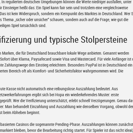
 In regulierten deutschen Umgebungen können die Werte niedriger ausfallen, unter
 Einsteiger heißt das: Ein Spiel kann fair sein und trotzdem eine vergleichsweise
Das ist kein Widerspruch, sondern ein Kernpunkt des Marktes in Deutschland. Wer S
 das Thema „sicher oder unsicher“ schauen, sondern auch auf die Frage, wie gut die
ligen Spiel tatsächlich sind.
ifizierung und typische Stolpersteine
n Marken, die für Deutschland brauchbare lokale Wege anbieten. Genannt werden
Sofort über Klarna, Paysafecard sowie Visa und Mastercard. Für viele Anfänger ist
nte Zahlungswege den Einstieg erleichtern. Besonders PayPal ist in Deutschland ein
lierten Bereich oft als Komfort- und Sicherheitsfaktor wahrgenommen wird. Die
e gute Kasse nicht automatisch eine reibungslose Auszahlung bedeutet. Aus
tzwerkerfahrungen ergibt sich bei Hopa ein wiederkehrendes Muster: erste
eprüft. Wer die Verifizierung unterschätzt, erlebt schnell Verzögerungen. Genau das
hler: Man behandelt Einzahlung und Auszahlung wie denselben Vorgang, obwohl de
rst beim Abheben beginnt.
e-basierten Casinos die sogenannte Pending-Phase. Auszahlungen können zunächst
kiert bleiben, bevor die Bearbeitung richtig startet. Für Spieler ist das nicht ideal,