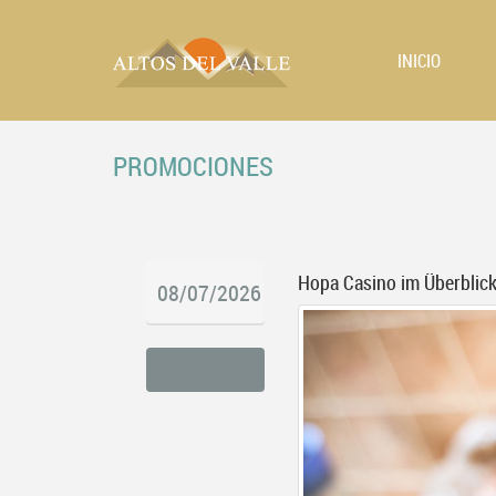
INICIO
PROMOCIONES
Hopa Casino im Überblick
08/07/2026