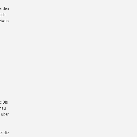
er den
doch
 etwas
: Die
enau
t über
er die