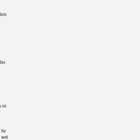
lots
 das
 ist
r
 für
 weil