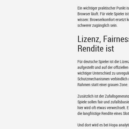
Ein wichtiger praktischer Punkt 
Browser läuft. Für viele Spieler i
wissen: Browserkomfort ersetzt k
schwerer zugänglich sein.
Lizenz, Fairne
Rendite ist
Für deutsche Spieler ist die Liz
aufgestellt und auf der offiziell
wichtiger Unterschied zu unregul
Schutzmechanismen verbindlich mi
Rahmen statt einer grauen Zone.
Zusätzlich ist der Zufallsgenerato
Spiele sollen fair und zufallsba
hier wird oft etwas verwechselt. 
die langfristige Rendite eines Sl
Und dort wird es bei Hopa analyt