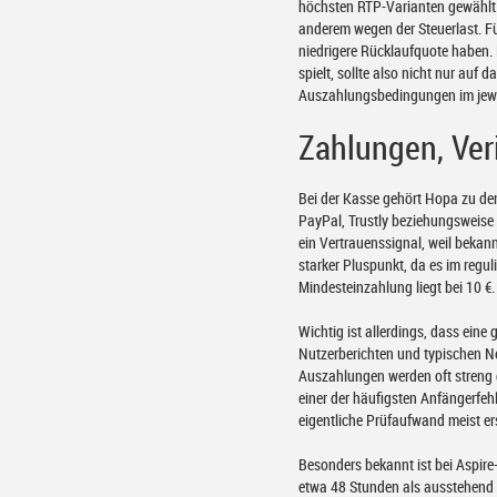
höchsten RTP-Varianten gewählt.
anderem wegen der Steuerlast. Für
niedrigere Rücklaufquote haben. 
spielt, sollte also nicht nur auf
Auszahlungsbedingungen im jewei
Zahlungen, Ver
Bei der Kasse gehört Hopa zu de
PayPal, Trustly beziehungsweise 
ein Vertrauenssignal, weil bekan
starker Pluspunkt, da es im regu
Mindesteinzahlung liegt bei 10 €.
Wichtig ist allerdings, dass ein
Nutzerberichten und typischen Ne
Auszahlungen werden oft streng g
einer der häufigsten Anfängerfe
eigentliche Prüfaufwand meist e
Besonders bekannt ist bei Aspir
etwa 48 Stunden als ausstehend mar