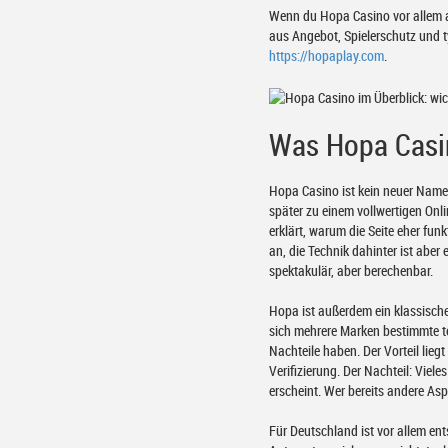
Wenn du Hopa Casino vor allem al
aus Angebot, Spielerschutz und t
https://hopaplay.com
.
Was Hopa Casin
Hopa Casino ist kein neuer Name 
später zu einem vollwertigen Onli
erklärt, warum die Seite eher funk
an, die Technik dahinter ist aber
spektakulär, aber berechenbar.
Hopa ist außerdem ein klassische
sich mehrere Marken bestimmte te
Nachteile haben. Der Vorteil lieg
Verifizierung. Der Nachteil: Viel
erscheint. Wer bereits andere Asp
Für Deutschland ist vor allem en