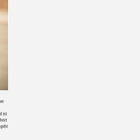
ger
d ist
hört
 geht