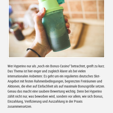
Wer Hyperino nur als „noch ein Bonus-Casino“ betrachtet, greift zu kurz.
Das Thema ist hier enger und zugleich klarer als bei vielen
internationalen Anbietern: Es geht um ein reguliertes deutsches Slot-
Angebot mit festen Rahmenbedingungen, begrenzten Freiräumen und
Aktionen, die eher auf Einfachheit als auf maximale Bonusgröße setzen.
Genau das macht eine saubere Bewertung wichtig. Denn bei Hyperino
zählt nicht nur, was beworben wird, sondern vor allem, wie sich Bonus,
Einzahlung, Verifizierung und Auszahlung in der Praxis
zusammensetzen.