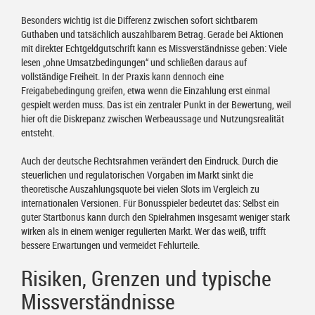
Besonders wichtig ist die Differenz zwischen sofort sichtbarem
Guthaben und tatsächlich auszahlbarem Betrag. Gerade bei Aktionen
mit direkter Echtgeldgutschrift kann es Missverständnisse geben: Viele
lesen „ohne Umsatzbedingungen“ und schließen daraus auf
vollständige Freiheit. In der Praxis kann dennoch eine
Freigabebedingung greifen, etwa wenn die Einzahlung erst einmal
gespielt werden muss. Das ist ein zentraler Punkt in der Bewertung, weil
hier oft die Diskrepanz zwischen Werbeaussage und Nutzungsrealität
entsteht.
Auch der deutsche Rechtsrahmen verändert den Eindruck. Durch die
steuerlichen und regulatorischen Vorgaben im Markt sinkt die
theoretische Auszahlungsquote bei vielen Slots im Vergleich zu
internationalen Versionen. Für Bonusspieler bedeutet das: Selbst ein
guter Startbonus kann durch den Spielrahmen insgesamt weniger stark
wirken als in einem weniger regulierten Markt. Wer das weiß, trifft
bessere Erwartungen und vermeidet Fehlurteile.
Risiken, Grenzen und typische
Missverständnisse