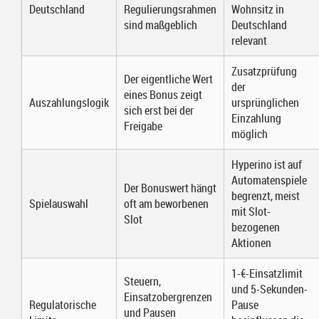
Deutschland
Regulierungsrahmen
Wohnsitz in
sind maßgeblich
Deutschland
relevant
Zusatzprüfung
Der eigentliche Wert
der
eines Bonus zeigt
Auszahlungslogik
ursprünglichen
sich erst bei der
Einzahlung
Freigabe
möglich
Hyperino ist auf
Automatenspiele
Der Bonuswert hängt
begrenzt, meist
Spielauswahl
oft am beworbenen
mit Slot-
Slot
bezogenen
Aktionen
1-€-Einsatzlimit
Steuern,
und 5-Sekunden-
Einsatzobergrenzen
Regulatorische
Pause
und Pausen