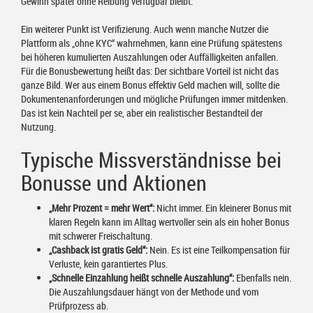
Gewinn später ohne Reibung verfügbar bleibt.
Ein weiterer Punkt ist Verifizierung. Auch wenn manche Nutzer die
Plattform als „ohne KYC“ wahrnehmen, kann eine Prüfung spätestens
bei höheren kumulierten Auszahlungen oder Auffälligkeiten anfallen.
Für die Bonusbewertung heißt das: Der sichtbare Vorteil ist nicht das
ganze Bild. Wer aus einem Bonus effektiv Geld machen will, sollte die
Dokumentenanforderungen und mögliche Prüfungen immer mitdenken.
Das ist kein Nachteil per se, aber ein realistischer Bestandteil der
Nutzung.
Typische Missverständnisse bei
Bonusse und Aktionen
„Mehr Prozent = mehr Wert“:
Nicht immer. Ein kleinerer Bonus mit
klaren Regeln kann im Alltag wertvoller sein als ein hoher Bonus
mit schwerer Freischaltung.
„Cashback ist gratis Geld“:
Nein. Es ist eine Teilkompensation für
Verluste, kein garantiertes Plus.
„Schnelle Einzahlung heißt schnelle Auszahlung“:
Ebenfalls nein.
Die Auszahlungsdauer hängt von der Methode und vom
Prüfprozess ab.