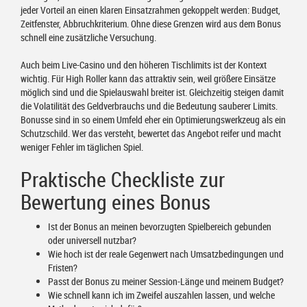
jeder Vorteil an einen klaren Einsatzrahmen gekoppelt werden: Budget,
Zeitfenster, Abbruchkriterium. Ohne diese Grenzen wird aus dem Bonus
schnell eine zusätzliche Versuchung.
Auch beim Live-Casino und den höheren Tischlimits ist der Kontext
wichtig. Für High Roller kann das attraktiv sein, weil größere Einsätze
möglich sind und die Spielauswahl breiter ist. Gleichzeitig steigen damit
die Volatilität des Geldverbrauchs und die Bedeutung sauberer Limits.
Bonusse sind in so einem Umfeld eher ein Optimierungswerkzeug als ein
Schutzschild. Wer das versteht, bewertet das Angebot reifer und macht
weniger Fehler im täglichen Spiel.
Praktische Checkliste zur
Bewertung eines Bonus
Ist der Bonus an meinen bevorzugten Spielbereich gebunden
oder universell nutzbar?
Wie hoch ist der reale Gegenwert nach Umsatzbedingungen und
Fristen?
Passt der Bonus zu meiner Session-Länge und meinem Budget?
Wie schnell kann ich im Zweifel auszahlen lassen, und welche