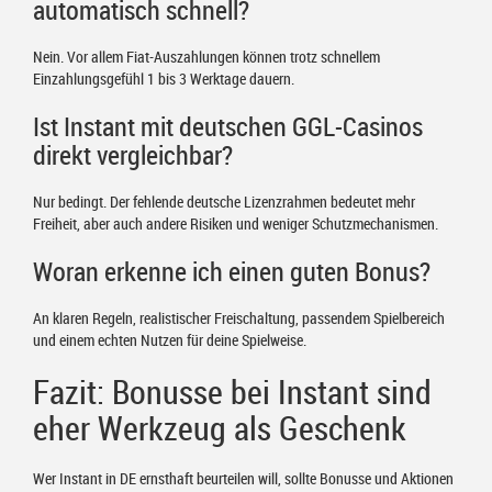
automatisch schnell?
Nein. Vor allem Fiat-Auszahlungen können trotz schnellem
Einzahlungsgefühl 1 bis 3 Werktage dauern.
Ist Instant mit deutschen GGL-Casinos
direkt vergleichbar?
Nur bedingt. Der fehlende deutsche Lizenzrahmen bedeutet mehr
Freiheit, aber auch andere Risiken und weniger Schutzmechanismen.
Woran erkenne ich einen guten Bonus?
An klaren Regeln, realistischer Freischaltung, passendem Spielbereich
und einem echten Nutzen für deine Spielweise.
Fazit: Bonusse bei Instant sind
eher Werkzeug als Geschenk
Wer Instant in DE ernsthaft beurteilen will, sollte Bonusse und Aktionen