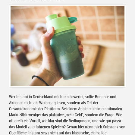
Wer Instant in Deutschland nüchtern bewertet, sollte Bonusse und
Aktionen nicht als Werbegag lesen, sondern als Teil der
Gesamtökonomie der Plattform. Bei einem Anbieter im internationalen
Markt zählt weniger das plakative „mehr Geld“, sondern die Frage: Wie
oft greift ein Vorteil, wie klar sind die Bedingungen, und wie gut passt
das Modell zu erfahrenen Spielern? Genau hier trennt sich Substanz von
Oberfläche. Instant setzt nicht auf das klassische, einmalige