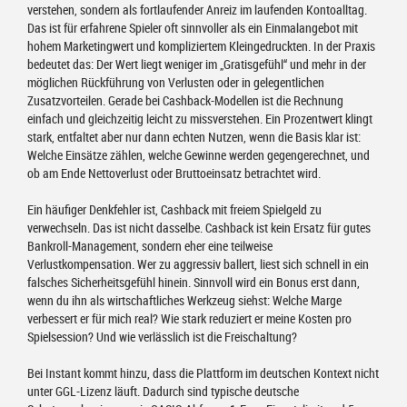
verstehen, sondern als fortlaufender Anreiz im laufenden Kontoalltag.
Das ist für erfahrene Spieler oft sinnvoller als ein Einmalangebot mit
hohem Marketingwert und kompliziertem Kleingedruckten. In der Praxis
bedeutet das: Der Wert liegt weniger im „Gratisgefühl“ und mehr in der
möglichen Rückführung von Verlusten oder in gelegentlichen
Zusatzvorteilen. Gerade bei Cashback-Modellen ist die Rechnung
einfach und gleichzeitig leicht zu missverstehen. Ein Prozentwert klingt
stark, entfaltet aber nur dann echten Nutzen, wenn die Basis klar ist:
Welche Einsätze zählen, welche Gewinne werden gegengerechnet, und
ob am Ende Nettoverlust oder Bruttoeinsatz betrachtet wird.
Ein häufiger Denkfehler ist, Cashback mit freiem Spielgeld zu
verwechseln. Das ist nicht dasselbe. Cashback ist kein Ersatz für gutes
Bankroll-Management, sondern eher eine teilweise
Verlustkompensation. Wer zu aggressiv ballert, liest sich schnell in ein
falsches Sicherheitsgefühl hinein. Sinnvoll wird ein Bonus erst dann,
wenn du ihn als wirtschaftliches Werkzeug siehst: Welche Marge
verbessert er für mich real? Wie stark reduziert er meine Kosten pro
Spielsession? Und wie verlässlich ist die Freischaltung?
Bei Instant kommt hinzu, dass die Plattform im deutschen Kontext nicht
unter GGL-Lizenz läuft. Dadurch sind typische deutsche