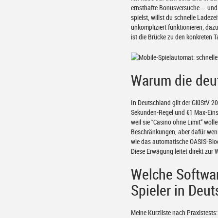
ernsthafte Bonusversuche — und d
spielst, willst du schnelle Lade
unkompliziert funktionieren; dazu
ist die Brücke zu den konkreten T
Warum die deut
In Deutschland gilt der GlüStV 20
Sekunden-Regel und €1 Max-Einsat
weil sie "Casino ohne Limit“ woll
Beschränkungen, aber dafür wenig
wie das automatische OASIS-Block
Diese Erwägung leitet direkt zu
Welche Softwar
Spieler in Deu
Meine Kurzliste nach Praxistests