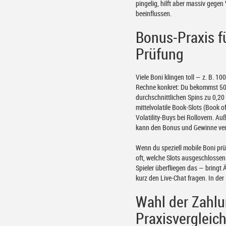
pingelig, hilft aber massiv gegen
beeinflussen.
Bonus-Praxis f
Prüfung
Viele Boni klingen toll — z. B. 
Rechne konkret: Du bekommst 50 
durchschnittlichen Spins zu 0,20
mittelvolatile Book-Slots (Book 
Volatility-Buys bei Rollovern. Au
kann den Bonus und Gewinne verf
Wenn du speziell mobile Boni pr
oft, welche Slots ausgeschlossen 
Spieler überfliegen das — bringt 
kurz den Live-Chat fragen. In der
Wahl der Zahlu
Praxisvergleic