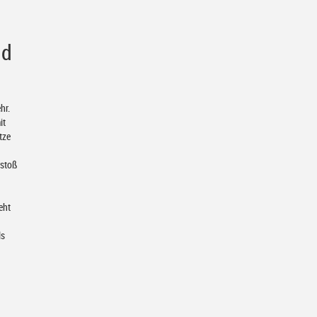
nd
hr.
it
tze
rstoß
eht
ls