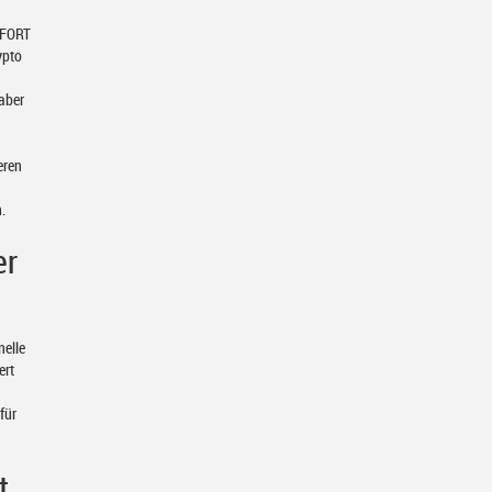
SOFORT
ypto
 aber
eren
.
er
nelle
ert
für
t