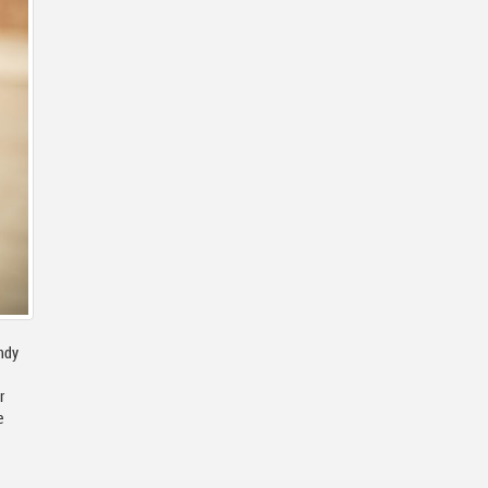
andy
r
e