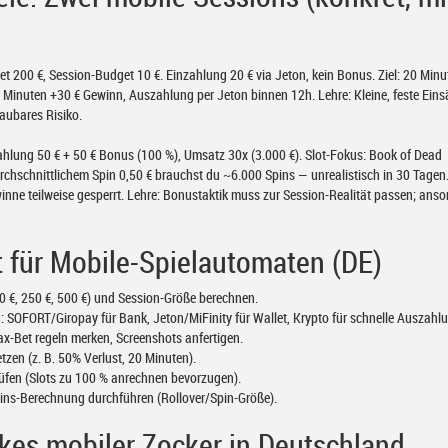
et 200 €, Session-Budget 10 €. Einzahlung 20 € via Jeton, kein Bonus. Ziel: 20 Minu
 Minuten +30 € Gewinn, Auszahlung per Jeton binnen 12h. Lehre: Kleine, feste Eins
aubares Risiko.
zahlung 50 € + 50 € Bonus (100 %), Umsatz 30x (3.000 €). Slot-Fokus: Book of Dead
durchschnittlichem Spin 0,50 € brauchst du ~6.000 Spins — unrealistisch in 30 Tagen
ewinne teilweise gesperrt. Lehre: Bonustaktik muss zur Session-Realität passen; ans
t für Mobile-Spielautomaten (DE)
00 €, 250 €, 500 €) und Session-Größe berechnen.
SOFORT/Giropay für Bank, Jeton/MiFinity für Wallet, Krypto für schnelle Auszahl
x-Bet regeln merken, Screenshots anfertigen.
tzen (z. B. 50% Verlust, 20 Minuten).
üfen (Slots zu 100 % anrechnen bevorzugen).
Spins-Berechnung durchführen (Rollover/Spin-Größe).
es mobiler Zocker in Deutschland