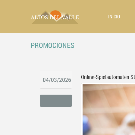
INICIO
PROMOCIONES
Online-Spielautomaten Str
04/03/2026