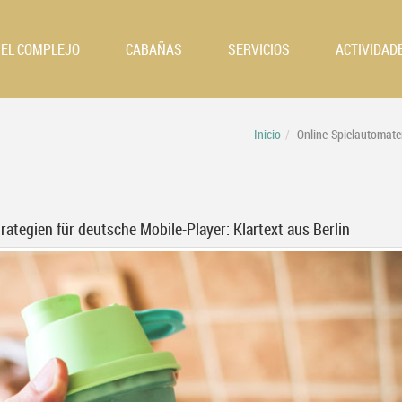
EL COMPLEJO
CABAÑAS
SERVICIOS
ACTIVIDAD
Inicio
Online-Spielautomaten
ategien für deutsche Mobile-Player: Klartext aus Berlin