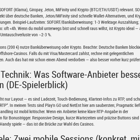
 SOFORT (Klarna), Giropay, Jeton, MiFinity und Krypto (BTC/ETH/USDT) relevant. 
rekt über deutsche Banken, Jeton/MiFinity sind schnelle Wallet-Alternativen, und Kr
ahlungen. Beispiel-Laufzeiten: SOFORT/Banküberweisung: 1-3 Werktage Auszahlung;
o: oft <4h. Wenn du mobil unterwegs bist und schnell raus willst, ist Krypto ideal —
Umtauschverluste von ~2-3 %.
sions (200 €) nutze Banküberweisung oder Krypto. Beachte: Deutsche Banken blocki
shore-Casinos. Falls du mit Visa/Mastercard zahlst, rechne mit gelegentlichen
 Auch das hat mir schon einen Abend verdorben — also besser vorher kurz prüfen
Technik: Was Software-Anbieter bess
 (DE-Spielerblick)
icht nur Layout — es sind Ladezeit, Touch-Bedienung, Klartext-Infos zu RTP, und sch
h RTP“. In meinen Tests sind Play'n GO und NetEnt hier am saubersten; Pragmatic lief
ndling ist mobil kritischer. Wenn ein Anbieter keine klare RTP-Angabe in der
hn für Bonustrigger. Responsive Design, kurze Wartezeiten und präzise Buttons sind 
Handy spiele — das ist die Brücke zur Wahl des Casinos.
ele: Zwei mobile Sessions (konkret, mi