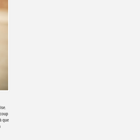
ise.
ucoup
n