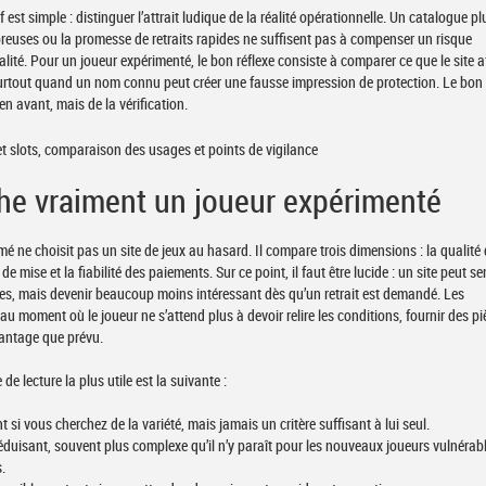
f est simple : distinguer l’attrait ludique de la réalité opérationnelle. Un catalogue pl
euses ou la promesse de retraits rapides ne suffisent pas à compenser un risque
lité. Pour un joueur expérimenté, le bon réflexe consiste à comparer ce que le site a
 surtout quand un nom connu peut créer une fausse impression de protection. Le bon
en avant, mais de la vérification.
he vraiment un joueur expérimenté
é ne choisit pas un site de jeux au hasard. Il compare trois dimensions : la qualité 
 de mise et la fiabilité des paiements. Sur ce point, il faut être lucide : un site peut s
nes, mais devenir beaucoup moins intéressant dès qu’un retrait est demandé. Les
 moment où le joueur ne s’attend plus à devoir relire les conditions, fournir des p
antage que prévu.
e de lecture la plus utile est la suivante :
t si vous cherchez de la variété, mais jamais un critère suffisant à lui seul.
éduisant, souvent plus complexe qu’il n’y paraît pour les nouveaux joueurs vulnérab
s.