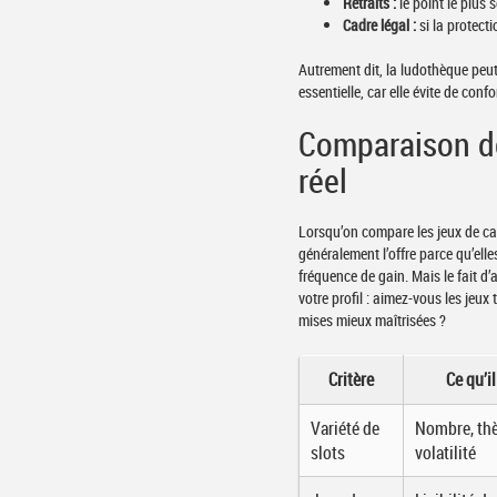
Retraits :
le point le plus 
Cadre légal :
si la protecti
Autrement dit, la ludothèque peut 
essentielle, car elle évite de co
Comparaison des
réel
Lorsqu’on compare les jeux de cas
généralement l’offre parce qu’elle
fréquence de gain. Mais le fait d
votre profil : aimez-vous les jeu
mises mieux maîtrisées ?
Critère
Ce qu’i
Variété de
Nombre, th
slots
volatilité