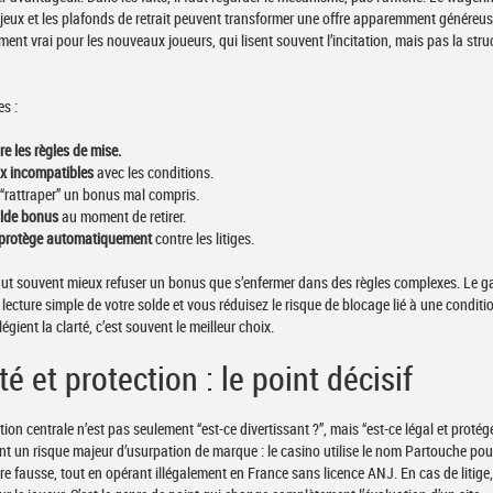
e jeux et les plafonds de retrait peuvent transformer une offre apparemment généreu
rement vrai pour les nouveaux joueurs, qui lisent souvent l’incitation, mais pas la stru
es :
e les règles de mise.
eux incompatibles
avec les conditions.
“rattraper” un bonus mal compris.
olde bonus
au moment de retirer.
protège automatiquement
contre les litiges.
aut souvent mieux refuser un bonus que s’enfermer dans des règles complexes. Le g
 lecture simple de votre solde et vous réduisez le risque de blocage lié à une conditi
légient la clarté, c’est souvent le meilleur choix.
té et protection : le point décisif
tion centrale n’est pas seulement “est-ce divertissant ?”, mais “est-ce légal et protégé
nt un risque majeur d’usurpation de marque : le casino utilise le nom Partouche pou
tre fausse, tout en opérant illégalement en France sans licence ANJ. En cas de litige,