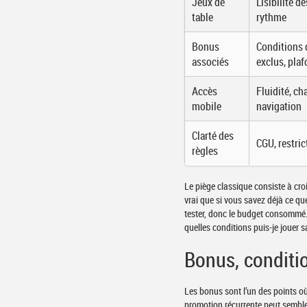
Jeux de
Lisibilité de
table
rythme
Bonus
Conditions 
associés
exclus, pla
Accès
Fluidité, c
mobile
navigation
Clarté des
CGU, restric
règles
Le piège classique consiste à cro
vrai que si vous savez déjà ce qu
tester, donc le budget consommé. 
quelles conditions puis-je jouer 
Bonus, conditi
Les bonus sont l’un des points où
promotion récurrente peut sembler