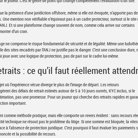
r le joueur. C’est le genre de point qui change complètement l’évaluation d’un site.
que la présence d’une juridiction offshore, même si elle est évoquée, n’apporte pas de
s. Une mention non vérifiable n’équivaut pas à un cadre protecteur, surtout si le site
l’ANJ. Et si une plateforme change souvent de nom, comme cela arrive sur certains
 monter d’un cran.
ge ne compense le risque fondamental de sécurité et de légalité. Même une ludoth
le des sites encadrés par l’ANJ ne justifie pas le danger. C’est une conclusion dure,
 joue avec une logique de protection, pas de pari sur le cadre lui-même.
traits : ce qu’il faut réellement attend
et où l’expérience vécue diverge le plus de l’image de départ. Les retours
ent des délais de retrait estimés autour de 5 à 10 jours ouvrés, KYC inclus, si le
stimation, pas une promesse. Pour un joueur qui cherche des retraits rapides et gara
riction important.
ant comme méthode pratique, mais elle comporte un revers évident : sans recours rée
dité technique ne résout pas le problème du litige. Si une somme est bloquée, la vite
face à l’absence de protection juridique. C’est pourquoi il faut évaluer les paiements 
noncée et la possibilité de recours.