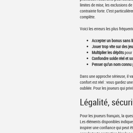
limites de mise, les exclusions d
contrainte forte. C’est particuliè
complète.
Voici les erreurs les plus fréquent
Accepter un bonus sans lir
Jouer trop vite sur des j
Multiplier les dépôts
pour 
Confondre solde réel et s
Penser qu’un nom connu 
Dans une approche sérieuse, il v
confort est réel : vous gardez une
oubliée. Pour les joueurs qui privi
Légalité, sécuri
Pour les joueurs français, la ques
Les éléments disponibles indique
inspirer une confiance qui peut ê