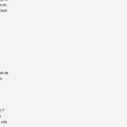
se en
cture
ain de
on
 ?”.
r
 cela