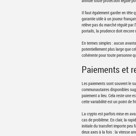
annule toute protection légale pou
Il faut également garder en tête 
garantie utile à un joueur françai
relève pas du marché régulé par 
portails, la prudence doit encore
En termes simples : aucun avanta
potentiellement plus large que cel
cohérente pour toute personne qui
Paiements et re
Les paiements sont souvent le suj
communautaires disponibles suggèr
paiement a lieu. Cela reste une e
cette variabilité est un point de f
La crypto est parfois mise en av
cas de problème. En clair, la rapi
initiale du transfert importe peu 
deux axes à la fois : la vitesse an