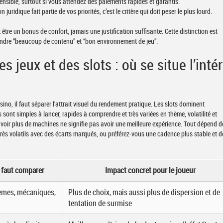
sensible, surtout si vous attendez des paiements rapides et garantis.
on juridique fait partie de vos priorités, c’est le critère qui doit peser le plus lourd.
être un bonus de confort, jamais une justification suffisante. Cette distinction est
nfondre “beaucoup de contenu” et “bon environnement de jeu”.
 jeux et des slots : où se situe l’intér
ino, il faut séparer l’attrait visuel du rendement pratique. Les slots dominent
s sont simples à lancer, rapides à comprendre et très variées en thème, volatilité et
’avoir plus de machines ne signifie pas avoir une meilleure expérience. Tout dépend d
x très volatils avec des écarts marqués, ou préférez-vous une cadence plus stable et d
l faut comparer
Impact concret pour le joueur
èmes, mécaniques,
Plus de choix, mais aussi plus de dispersion et de
tentation de surmise