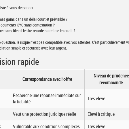
iste à vous demander :
mes gains dans un délai court et prévisible ?
s documents KYC sans contestation ?
r sans filet si le site retarde ou refuse le retrait ?
e question, le risque n’est pas compatible avec vos attentes. C’est particulièrement v
elation simple et sécurisée avec leur argent.
ision rapide
Niveau de prudence
Correspondance avec l’offre
recommandé
Recherche une réponse immédiate sur
Très élevé
la fiabilité
Veut une protection juridique réelle
Élevé à critique
s
Vulnérable aux conditions complexes
Très élevé