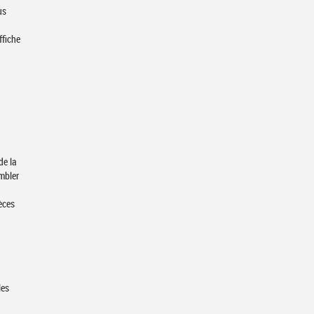
us
ffiche
de la
embler
ièces
les