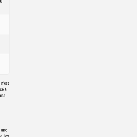
ou
 n’est
ssé à
dans
u une
g, les