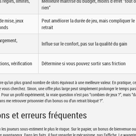
s règles, limites,
Meilleure maîtrise du budget, moins d’effet “tout 
rien”
de mise, jeux
Peut améliorer la durée de jeu, mais compliquer le
fonds
retrait
hargement,
Influe sur le confort, pas sur la qualité du gain
tions, vérification
Détermine si vous pouvez sortir sans friction
ire qu’un plus grand nombre de slots équivaut à une meilleure valeur. En pratique, ce
e vous cherchez. Sinon, une offre plus large peut simplement prolonger le temps pa
Pour un profil expérimenté, la vraie question n’est pas “combien de jeux ?”, mais “
sans me retrouver prisonnier d’un bonus ou d’un retrait bloqué ?”.
ons et erreurs fréquentes
 les joueurs sous-estiment le plus le risque. Sur le papier, un bonus de bienvenue o
 avantageux. Dans les faits, il faut regarder le mécanisme, pas l’affiche. Le wagerin