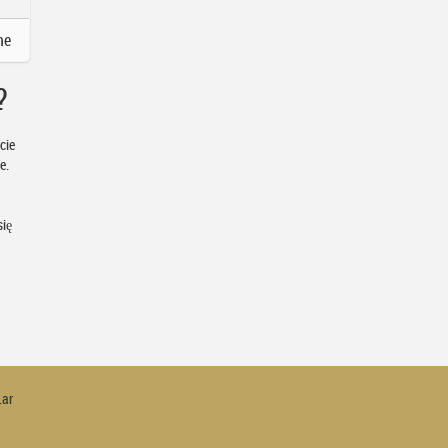
ne
?
cie
e.
się
.ar