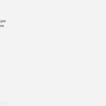
 jest
arto