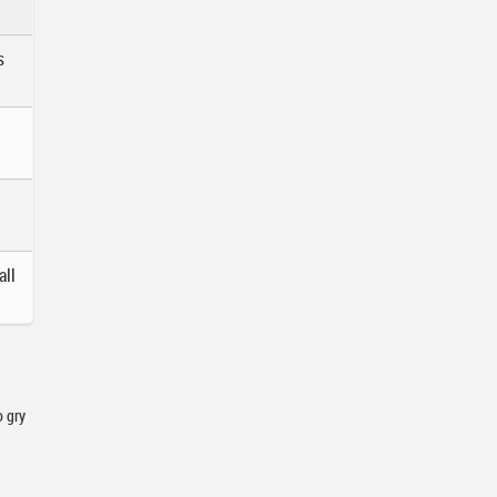
s
all
o gry