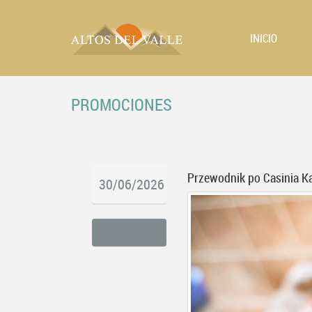
INICIO
PROMOCIONES
Przewodnik po Casinia K
30/06/2026