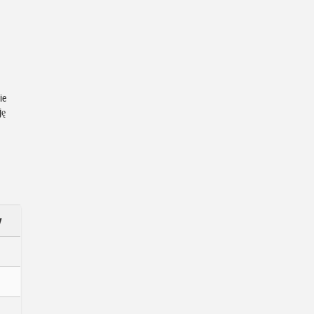
ie
ję
y