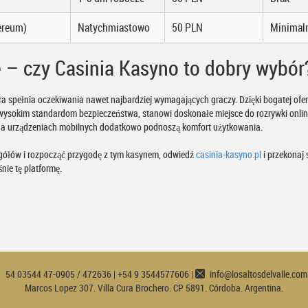
hereum)
Natychmiastowo
50 PLN
Minimal
– czy Casinia Kasyno to dobry wybór
ra spełnia oczekiwania nawet najbardziej wymagających graczy. Dzięki bogatej ofer
wysokim standardom bezpieczeństwa, stanowi doskonałe miejsce do rozrywki onlin
ść na urządzeniach mobilnych dodatkowo podnoszą komfort użytkowania.
egółów i rozpocząć przygodę z tym kasynem, odwiedź
casinia-kasyno.pl
i przekonaj 
nie tę platformę.
54 03544 47-0905 / 472636 | +54 9 3544577606 |
info@losaltosdelvalle.com
Marcos Lopez 307. Villa Cura Brochero. CP 5891. Córdoba. Argentina.