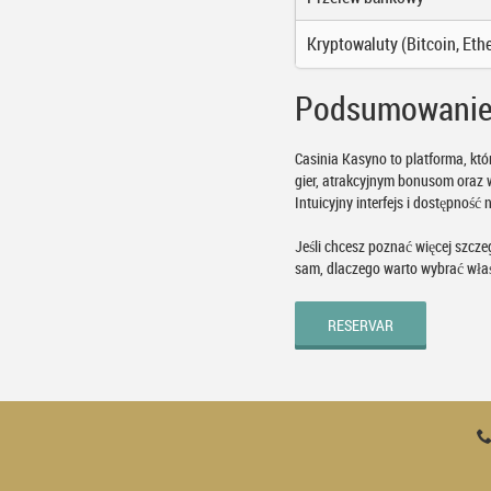
Kryptowaluty (Bitcoin, Et
Podsumowanie 
Casinia Kasyno to platforma, któ
gier, atrakcyjnym bonusom oraz 
Intuicyjny interfejs i dostępno
Jeśli chcesz poznać więcej szcz
sam, dlaczego warto wybrać właś
RESERVAR