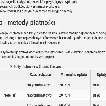
promocje dla stałych użytkowników przy kolejnych wpłatach.
zegranych środków, który zmniejsza ryzyko gry.
wość rywalizacji z innymi graczami o atrakcyjne nagrody.
 i metody płatności
żdego renomowanego kasyna online. Casinia Kasyno stosuje najnowsze technolog
je ochronę informacji osobistych i finansowych. Ponadto platforma posiada licenc
cyjny, co potwierdza jej legalność i uczciwość.
a Kasyno oferuje szeroki wachlarz metod, które umożliwiają szybkie i bezproblemowe
iżej tabela z najpopularniejszymi opcjami:
Metody płatności w Casinia Kasyno
Czas realizacji
Minimalna wpłata
Opłat
Natychmiastowo
20 PLN
Brak
ll, Neteller)
Natychmiastowo
20 PLN
Brak
1-3 dni robocze
50 PLN
Brak