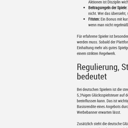
Aktionen ist Disziplin wic
Beitragsregeln der Spiele:
nicht. Wer das übersieht, 
Fristen:
Ein Bonus mit kurz
wenn man nicht regelmäßi
Für erfahrene Spieler ist besond
werden muss. Sobald der Plattfo
Einhaltung mehr als gutes Spielg
einem strikten Regelwerk.
Regulierung, S
bedeutet
Bei deutschen Spielern ist die st
5,3%igen Glücksspielsteuer auf d
beeinflussen kann. Das ist wich
Basisrendite eines Angebots durch
Werbebanner erwarten lässt.
Zusätzlich steht die deutsche Gl