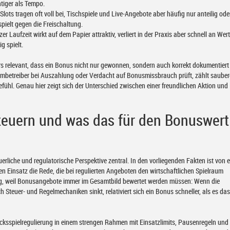
htiger als Tempo.
Slots tragen oft voll bei, Tischspiele und Live-Angebote aber häufig nur anteilig ode
spielt gegen die Freischaltung.
er Laufzeit wirkt auf dem Papier attraktiv, verliert in der Praxis aber schnell an Wert
g spielt.
ers relevant, dass ein Bonus nicht nur gewonnen, sondern auch korrekt dokumentiert
rmbetreiber bei Auszahlung oder Verdacht auf Bonusmissbrauch prüft, zählt sauber
efühl. Genau hier zeigt sich der Unterschied zwischen einer freundlichen Aktion und
teuern und was das für den Bonuswert
euerliche und regulatorische Perspektive zentral. In den vorliegenden Fakten ist von e
en Einsatz die Rede, die bei regulierten Angeboten den wirtschaftlichen Spielraum
tig, weil Bonusangebote immer im Gesamtbild bewertet werden müssen: Wenn die
 Steuer- und Regelmechaniken sinkt, relativiert sich ein Bonus schneller, als es da
ücksspielregulierung in einem strengen Rahmen mit Einsatzlimits, Pausenregeln und