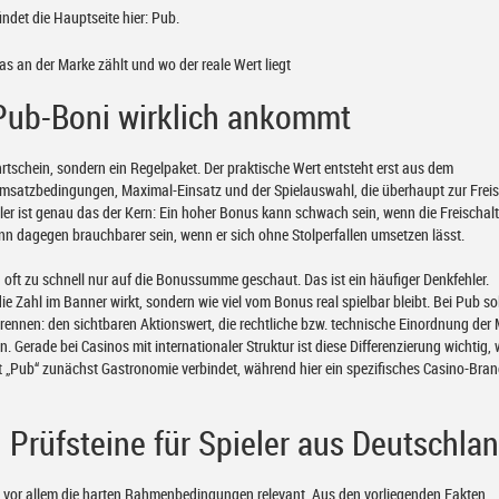
findet die Hauptseite hier: Pub.
Pub-Boni wirklich ankommt
hrtschein, sondern ein Regelpaket. Der praktische Wert entsteht erst aus dem
atzbedingungen, Maximal-Einsatz und der Spielauswahl, die überhaupt zur Freis
ieler ist genau das der Kern: Ein hoher Bonus kann schwach sein, wenn die Freischal
kann dagegen brauchbarer sein, wenn er sich ohne Stolperfallen umsetzen lässt.
oft zu schnell nur auf die Bonussumme geschaut. Das ist ein häufiger Denkfehler.
die Zahl im Banner wirkt, sondern wie viel vom Bonus real spielbar bleibt. Bei Pub sol
ennen: den sichtbaren Aktionswert, die rechtliche bzw. technische Einordnung der
. Gerade bei Casinos mit internationaler Struktur ist diese Differenzierung wichtig, 
 „Pub“ zunächst Gastronomie verbindet, während hier ein spezifisches Casino-Bra
 Prüfsteine für Spieler aus Deutschla
ub vor allem die harten Rahmenbedingungen relevant. Aus den vorliegenden Fakten