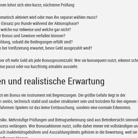
nen lohnt sich eine kurze, nüchterne Prüfung:
tomatisch aktiviert wird oder man ihn separat wählen muss?
ge Einsatz pro Runde während der Aktionsphase?
, welche nur teilweise und welche gar nicht?
der Bonus und Gewinne verfallen können?
ahlung, sobald die Bedingungen erfüllt sind?
bei Verifizierung erwartet, bevor Geld ausgezahlt wird?
 aber oft mehr Geld als jede Bonusprozentzahl. Wer sie konsequent nutzt, erkennt schn
se passt oder nur kurzfristig attraktiv aussieht.
en und realistische Erwartung
bt ein Bonus ein Instrument mit Begrenzungen. Die größte Gefahr liegt in der
eriös, technisch stabil und sauber strukturiert sein und trotzdem für den eigenen S
rfahrenen Spielern ist das keine Enttäuschung, sondern eine normale Erkenntnis.
siko. Mehrstufige Prüfungen und Betrugserkennung sind aus Betreibersicht sinnvoll
ess verlängern. Wer Bonusaktionen nutzt, sollte daher immer mit vollständigen u
uch Inaktivitätsgebühren und Auszahlungslimits gehören in die Bewertung, weil sie