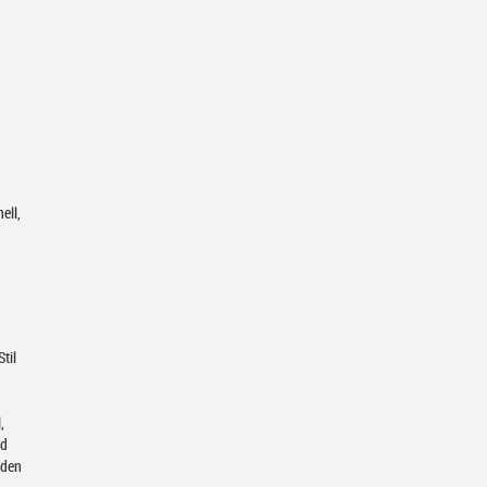
ell,
til
,
nd
 den