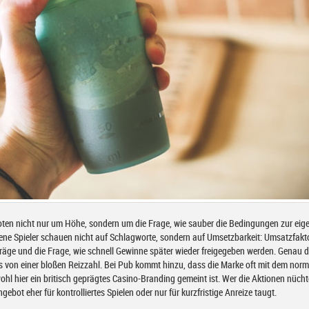
ten nicht nur um Höhe, sondern um die Frage, wie sauber die Bedingungen zur eig
ene Spieler schauen nicht auf Schlagworte, sondern auf Umsetzbarkeit: Umsatzfakto
iträge und die Frage, wie schnell Gewinne später wieder freigegeben werden. Genau d
s von einer bloßen Reizzahl. Bei Pub kommt hinzu, dass die Marke oft mit dem nor
ohl hier ein britisch geprägtes Casino-Branding gemeint ist. Wer die Aktionen nüch
ngebot eher für kontrolliertes Spielen oder nur für kurzfristige Anreize taugt.