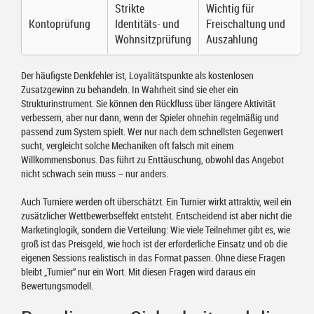
Strikte
Wichtig für
Kontoprüfung
Identitäts- und
Freischaltung und
Wohnsitzprüfung
Auszahlung
Der häufigste Denkfehler ist, Loyalitätspunkte als kostenlosen
Zusatzgewinn zu behandeln. In Wahrheit sind sie eher ein
Strukturinstrument. Sie können den Rückfluss über längere Aktivität
verbessern, aber nur dann, wenn der Spieler ohnehin regelmäßig und
passend zum System spielt. Wer nur nach dem schnellsten Gegenwert
sucht, vergleicht solche Mechaniken oft falsch mit einem
Willkommensbonus. Das führt zu Enttäuschung, obwohl das Angebot
nicht schwach sein muss – nur anders.
Auch Turniere werden oft überschätzt. Ein Turnier wirkt attraktiv, weil ein
zusätzlicher Wettbewerbseffekt entsteht. Entscheidend ist aber nicht die
Marketinglogik, sondern die Verteilung: Wie viele Teilnehmer gibt es, wie
groß ist das Preisgeld, wie hoch ist der erforderliche Einsatz und ob die
eigenen Sessions realistisch in das Format passen. Ohne diese Fragen
bleibt „Turnier“ nur ein Wort. Mit diesen Fragen wird daraus ein
Bewertungsmodell.