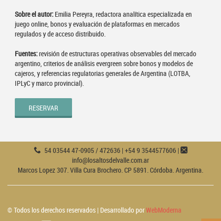
Sobre el autor:
Emilia Pereyra, redactora analítica especializada en
juego online, bonos y evaluación de plataformas en mercados
regulados y de acceso distribuido.
Fuentes:
revisión de estructuras operativas observables del mercado
argentino, criterios de análisis evergreen sobre bonos y modelos de
cajeros, y referencias regulatorias generales de Argentina (LOTBA,
IPLyC y marco provincial).
RESERVAR
54 03544 47-0905 / 472636 | +54 9 3544577606 |
info@losaltosdelvalle.com.ar
Marcos Lopez 307. Villa Cura Brochero. CP 5891. Córdoba. Argentina.
© Todos los derechos reservados | Desarrollado por
WebModerna