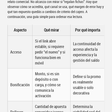
relato comercial. No alcanza con mirar si “regalan fichas”. Hay que
observar cómo se acredita, qué canal se usa, qué margen de error hay y
qué tan expuesto quedás a cambios de criterio del cajero. A
continuación, una guía simple para ordenar esa lectura.
Aspecto
Qué mirar
Por qué importa
Si el link abre
La continuidad de
estable, si requiere
acceso afecta la
Acceso
pedir “el nuevo” y si
experiencia y la
funciona bien en
gestión del saldo
móvil
Monto, si es sin
Define si la promo
depósito o con
es realmente
Bonificación
carga, y cómo se
usable o solo
comunica la
decorativa
activación
Cantidad de apuesta
Determina la