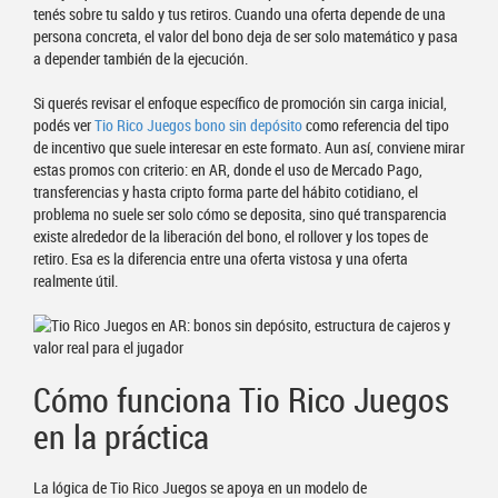
tenés sobre tu saldo y tus retiros. Cuando una oferta depende de una
persona concreta, el valor del bono deja de ser solo matemático y pasa
a depender también de la ejecución.
Si querés revisar el enfoque específico de promoción sin carga inicial,
podés ver
Tio Rico Juegos bono sin depósito
como referencia del tipo
de incentivo que suele interesar en este formato. Aun así, conviene mirar
estas promos con criterio: en AR, donde el uso de Mercado Pago,
transferencias y hasta cripto forma parte del hábito cotidiano, el
problema no suele ser solo cómo se deposita, sino qué transparencia
existe alrededor de la liberación del bono, el rollover y los topes de
retiro. Esa es la diferencia entre una oferta vistosa y una oferta
realmente útil.
Cómo funciona Tio Rico Juegos
en la práctica
La lógica de Tio Rico Juegos se apoya en un modelo de