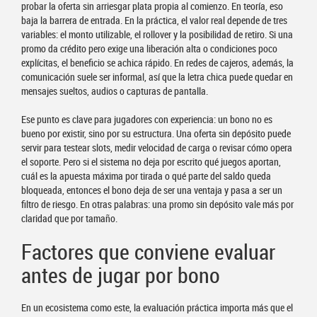
probar la oferta sin arriesgar plata propia al comienzo. En teoría, eso
baja la barrera de entrada. En la práctica, el valor real depende de tres
variables: el monto utilizable, el rollover y la posibilidad de retiro. Si una
promo da crédito pero exige una liberación alta o condiciones poco
explícitas, el beneficio se achica rápido. En redes de cajeros, además, la
comunicación suele ser informal, así que la letra chica puede quedar en
mensajes sueltos, audios o capturas de pantalla.
Ese punto es clave para jugadores con experiencia: un bono no es
bueno por existir, sino por su estructura. Una oferta sin depósito puede
servir para testear slots, medir velocidad de carga o revisar cómo opera
el soporte. Pero si el sistema no deja por escrito qué juegos aportan,
cuál es la apuesta máxima por tirada o qué parte del saldo queda
bloqueada, entonces el bono deja de ser una ventaja y pasa a ser un
filtro de riesgo. En otras palabras: una promo sin depósito vale más por
claridad que por tamaño.
Factores que conviene evaluar
antes de jugar por bono
En un ecosistema como este, la evaluación práctica importa más que el