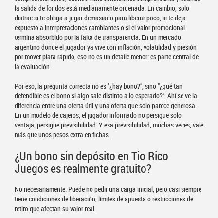
la salida de fondos está medianamente ordenada. En cambio, solo
distrae si te obliga a jugar demasiado para liberar poco, si te deja
expuesto a interpretaciones cambiantes o si el valor promocional
termina absorbido por la falta de transparencia. En un mercado
argentino donde el jugador ya vive con inflación, volatilidad y presión
por mover plata rápido, eso no es un detalle menor: es parte central de
la evaluación.
Por eso, la pregunta correcta no es “¿hay bono?”, sino “¿qué tan
defendible es el bono si algo sale distinto a lo esperado?”. Ahí se ve la
diferencia entre una oferta útil y una oferta que solo parece generosa.
En un modelo de cajeros, el jugador informado no persigue solo
ventaja; persigue previsibilidad. Y esa previsibilidad, muchas veces, vale
más que unos pesos extra en fichas.
¿Un bono sin depósito en Tio Rico
Juegos es realmente gratuito?
No necesariamente. Puede no pedir una carga inicial, pero casi siempre
tiene condiciones de liberación, límites de apuesta o restricciones de
retiro que afectan su valor real.