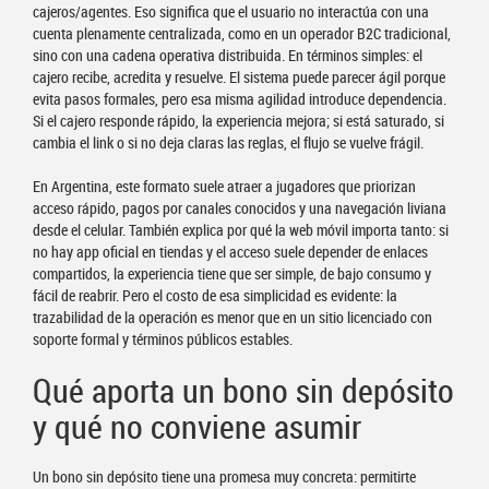
cajeros/agentes. Eso significa que el usuario no interactúa con una
cuenta plenamente centralizada, como en un operador B2C tradicional,
sino con una cadena operativa distribuida. En términos simples: el
cajero recibe, acredita y resuelve. El sistema puede parecer ágil porque
evita pasos formales, pero esa misma agilidad introduce dependencia.
Si el cajero responde rápido, la experiencia mejora; si está saturado, si
cambia el link o si no deja claras las reglas, el flujo se vuelve frágil.
En Argentina, este formato suele atraer a jugadores que priorizan
acceso rápido, pagos por canales conocidos y una navegación liviana
desde el celular. También explica por qué la web móvil importa tanto: si
no hay app oficial en tiendas y el acceso suele depender de enlaces
compartidos, la experiencia tiene que ser simple, de bajo consumo y
fácil de reabrir. Pero el costo de esa simplicidad es evidente: la
trazabilidad de la operación es menor que en un sitio licenciado con
soporte formal y términos públicos estables.
Qué aporta un bono sin depósito
y qué no conviene asumir
Un bono sin depósito tiene una promesa muy concreta: permitirte