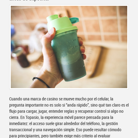
Cuando una marca de casino se mueve mucho por el celular, la
pregunta importante no es solo si “anda rápido”, sino qué tan claro es el
flujo para cargar, jugar, entender reglas y recuperar control si algo no
cierra. En Topasio, la experiencia móvil parece pensada para la
inmediatez: el acceso suele girar alrededor del teléfono, la gestión
transaccional y una navegación simple. Eso puede resultar cómodo
para principiantes, pero también exige más criterio al evaluar