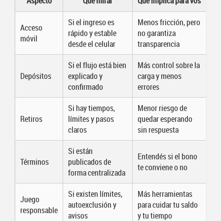
Aspecto
Qué mirar
Qué implica para vos
Si el ingreso es
Menos fricción, pero
Acceso
rápido y estable
no garantiza
móvil
desde el celular
transparencia
Si el flujo está bien
Más control sobre la
Depósitos
explicado y
carga y menos
confirmado
errores
Si hay tiempos,
Menor riesgo de
Retiros
límites y pasos
quedar esperando
claros
sin respuesta
Si están
Entendés si el bono
Términos
publicados de
te conviene o no
forma centralizada
Si existen límites,
Más herramientas
Juego
autoexclusión y
para cuidar tu saldo
responsable
avisos
y tu tiempo