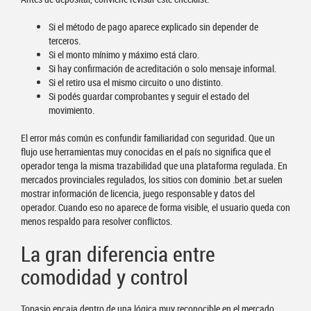
Si el método de pago aparece explicado sin depender de
terceros.
Si el monto mínimo y máximo está claro.
Si hay confirmación de acreditación o solo mensaje informal.
Si el retiro usa el mismo circuito o uno distinto.
Si podés guardar comprobantes y seguir el estado del
movimiento.
El error más común es confundir familiaridad con seguridad. Que un
flujo use herramientas muy conocidas en el país no significa que el
operador tenga la misma trazabilidad que una plataforma regulada. En
mercados provinciales regulados, los sitios con dominio .bet.ar suelen
mostrar información de licencia, juego responsable y datos del
operador. Cuando eso no aparece de forma visible, el usuario queda con
menos respaldo para resolver conflictos.
La gran diferencia entre
comodidad y control
Topasio encaja dentro de una lógica muy reconocible en el mercado