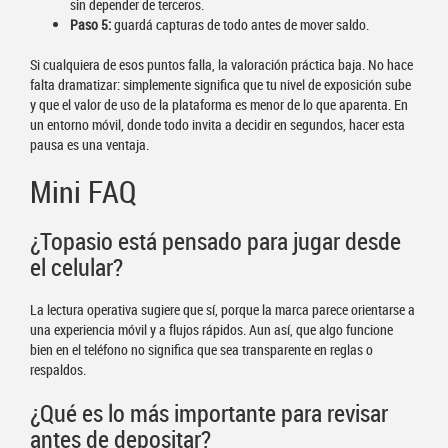
sin depender de terceros.
Paso 5:
guardá capturas de todo antes de mover saldo.
Si cualquiera de esos puntos falla, la valoración práctica baja. No hace
falta dramatizar: simplemente significa que tu nivel de exposición sube
y que el valor de uso de la plataforma es menor de lo que aparenta. En
un entorno móvil, donde todo invita a decidir en segundos, hacer esta
pausa es una ventaja.
Mini FAQ
¿Topasio está pensado para jugar desde
el celular?
La lectura operativa sugiere que sí, porque la marca parece orientarse a
una experiencia móvil y a flujos rápidos. Aun así, que algo funcione
bien en el teléfono no significa que sea transparente en reglas o
respaldos.
¿Qué es lo más importante para revisar
antes de depositar?