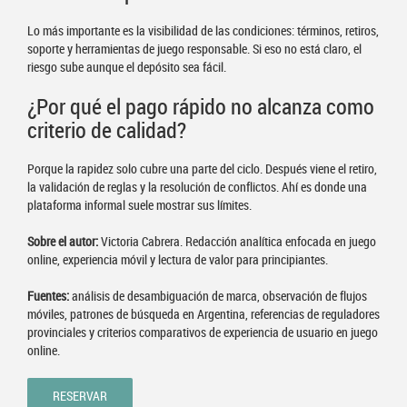
Lo más importante es la visibilidad de las condiciones: términos, retiros,
soporte y herramientas de juego responsable. Si eso no está claro, el
riesgo sube aunque el depósito sea fácil.
¿Por qué el pago rápido no alcanza como
criterio de calidad?
Porque la rapidez solo cubre una parte del ciclo. Después viene el retiro,
la validación de reglas y la resolución de conflictos. Ahí es donde una
plataforma informal suele mostrar sus límites.
Sobre el autor:
Victoria Cabrera. Redacción analítica enfocada en juego
online, experiencia móvil y lectura de valor para principiantes.
Fuentes:
análisis de desambiguación de marca, observación de flujos
móviles, patrones de búsqueda en Argentina, referencias de reguladores
provinciales y criterios comparativos de experiencia de usuario en juego
online.
RESERVAR