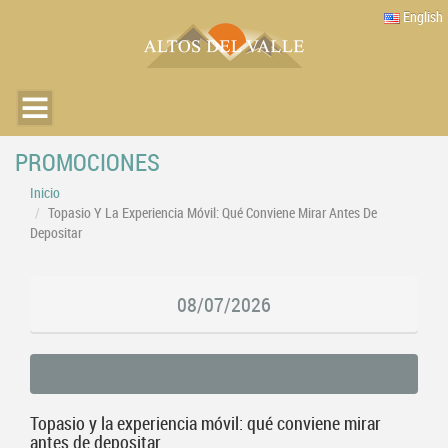
English
PROMOCIONES
Inicio
Topasio Y La Experiencia Móvil: Qué Conviene Mirar Antes De
Depositar
08/07/2026
Topasio y la experiencia móvil: qué conviene mirar
antes de depositar