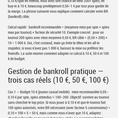
0,10 €/spin en freeroll, vous avez une chance de tenir 200+ spins; en
buy‑in à 10 €, beaucoup privilégieront 0,50–1 € par tour pour garder de
la marge. La phrase suivante vous explique comment calculer votre BR
(bankroll) cible.
Calcul rapide : bankroll recommandée = (moyenne mise par spin × spins
max par tournoi) × facteur de sécurité 10. Exemple concret : pour un
tournoi 200 spins avec mise moyenne 0,50 €, BR cible = (0,50 × 200) ×
10 = 1 000 €. Oui, c’est costaud, mais ça évite la tilteo et les all‑in
stupides; si vous n’avez pas 1 000 €, baissez la mise ou préférez les
freerolls. La suite montre comment adapter ce calcul à 10 €, 50 € et 100
€ de budget.
Gestion de bankroll pratique —
trois cas réels (10 €, 50 €, 100 €)
Cas 1 — Budget 10 € (joueur casual mobile) : mise recommandée 0,05–
0,10 € par spin, spins attendus ≈ 100–200. Objectif: survivre au tournoi
sans chercher le top prize. Si vous jouez à 0,10 € et que le tournoi fait
100 spins autorisés, votre BR nécessaire (avec facteur 5 conservateur) =
0,10 × 100 × 5 = 50 €, mais comme vous n’avez que 10 €, adaptez :