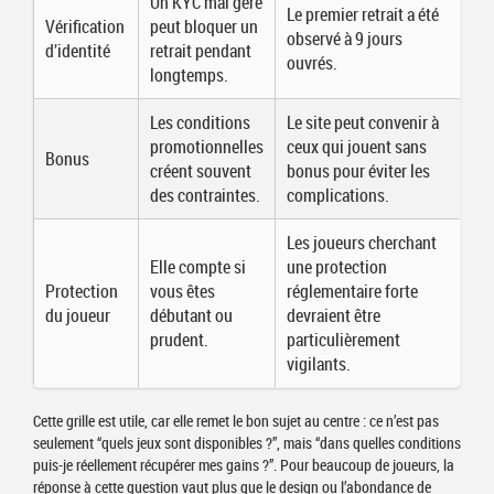
Un KYC mal géré
Le premier retrait a été
Vérification
peut bloquer un
observé à 9 jours
d’identité
retrait pendant
ouvrés.
longtemps.
Les conditions
Le site peut convenir à
promotionnelles
ceux qui jouent sans
Bonus
créent souvent
bonus pour éviter les
des contraintes.
complications.
Les joueurs cherchant
Elle compte si
une protection
Protection
vous êtes
réglementaire forte
du joueur
débutant ou
devraient être
prudent.
particulièrement
vigilants.
Cette grille est utile, car elle remet le bon sujet au centre : ce n’est pas
seulement “quels jeux sont disponibles ?”, mais “dans quelles conditions
puis-je réellement récupérer mes gains ?”. Pour beaucoup de joueurs, la
réponse à cette question vaut plus que le design ou l’abondance de