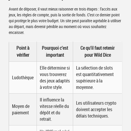
Avant de déposer, il vaut mieux raisonner en trois étapes : l’accès aux
jeux, les règles de compte, puis la sortie de fonds. C’est ce dernier point
qui protège le plus votre budget. Un site peut paraître agréable à utiliser
au départ, mais devenir pénible au moment où vous souhaitez
encaisser.
Point à
Pourquoi c’est
Ce qu’il faut retenir
vérifier
important
pour Wild Dice
Elle détermine si
La sélection de slots
vous trouverez
est quantitativement
Ludothèque
des jeux adaptés
supérieure à la
à votre style.
moyenne.
Il influence la
Les utilisateurs crypto
Moyen de
vitesse réelle du
doivent accepter les
paiement
dépôt et du
délais techniques.
retrait.