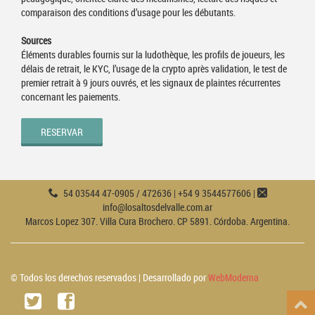
comparaison des conditions d’usage pour les débutants.
Sources
Éléments durables fournis sur la ludothèque, les profils de joueurs, les
délais de retrait, le KYC, l’usage de la crypto après validation, le test de
premier retrait à 9 jours ouvrés, et les signaux de plaintes récurrentes
concernant les paiements.
RESERVAR
54 03544 47-0905 / 472636 | +54 9 3544577606 |
info@losaltosdelvalle.com.ar
Marcos Lopez 307. Villa Cura Brochero. CP 5891. Córdoba. Argentina.
© Todos los derechos reservados | Desarrollado por
WebModerna